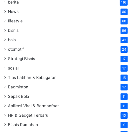
berita
116
News
80
lifestyle
60
bisnis
56
bola
43
otomotif
24
Strategi Bisnis
17
sosial
17
Tips Latihan & Kebugaran
15
Badminton
12
Sepak Bola
11
Aplikasi Viral & Bermanfaat
11
HP & Gadget Terbaru
10
Bisnis Rumahan
9