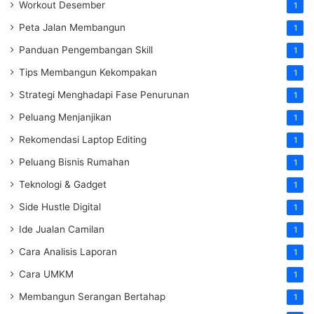
Workout Desember
1
Peta Jalan Membangun
1
Panduan Pengembangan Skill
1
Tips Membangun Kekompakan
1
Strategi Menghadapi Fase Penurunan
1
Peluang Menjanjikan
1
Rekomendasi Laptop Editing
1
Peluang Bisnis Rumahan
1
Teknologi & Gadget
1
Side Hustle Digital
1
Ide Jualan Camilan
1
Cara Analisis Laporan
1
Cara UMKM
1
Membangun Serangan Bertahap
1