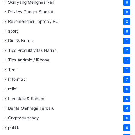
Skill yang Menghasilkan
8
Review Gadget Singkat
8
Rekomendasi Laptop / PC
8
sport
8
Diet & Nutrisi
7
Tips Produktivitas Harian
7
Tips Android / iPhone
7
Tech
7
Informasi
7
religi
6
Investasi & Saham
6
Berita Olahraga Terbaru
6
Cryptocurrency
6
politik
5