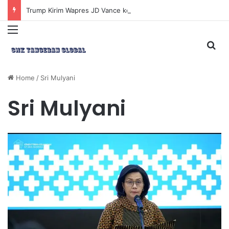
Trump Kirim Wapres JD Vance ke Pakistan untuk Perundingan Strategis dengan Iran
Menu
Sea
Home
/
Sri Mulyani
Sri Mulyani