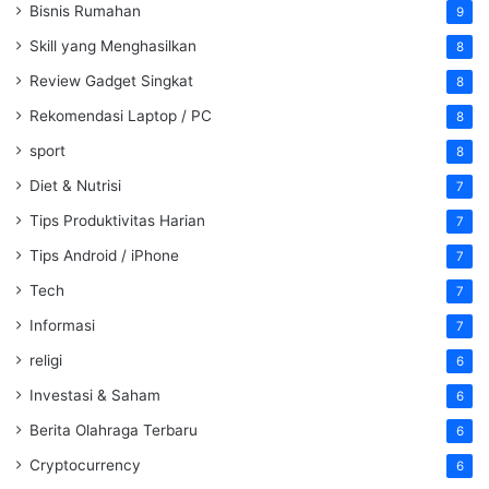
Bisnis Rumahan
9
Skill yang Menghasilkan
8
Review Gadget Singkat
8
Rekomendasi Laptop / PC
8
sport
8
Diet & Nutrisi
7
Tips Produktivitas Harian
7
Tips Android / iPhone
7
Tech
7
Informasi
7
religi
6
Investasi & Saham
6
Berita Olahraga Terbaru
6
Cryptocurrency
6