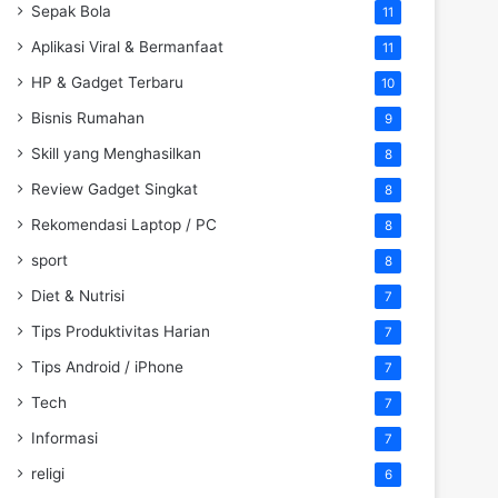
Sepak Bola
11
Aplikasi Viral & Bermanfaat
11
HP & Gadget Terbaru
10
Bisnis Rumahan
9
Skill yang Menghasilkan
8
Review Gadget Singkat
8
Rekomendasi Laptop / PC
8
sport
8
Diet & Nutrisi
7
Tips Produktivitas Harian
7
Tips Android / iPhone
7
Tech
7
Informasi
7
religi
6