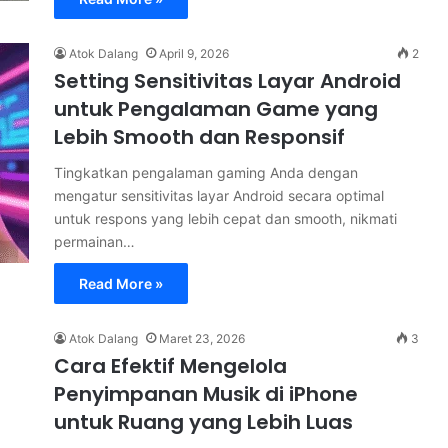
Atok Dalang
April 9, 2026
2
Setting Sensitivitas Layar Android
untuk Pengalaman Game yang
Lebih Smooth dan Responsif
Tingkatkan pengalaman gaming Anda dengan
mengatur sensitivitas layar Android secara optimal
untuk respons yang lebih cepat dan smooth, nikmati
permainan…
Read More »
Atok Dalang
Maret 23, 2026
3
Cara Efektif Mengelola
Penyimpanan Musik di iPhone
untuk Ruang yang Lebih Luas