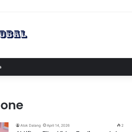
apres JD Vance ke Pakistan untuk Perundingan Strategis dengan Iran
s
hone
Atok Dalang
April 14, 2026
2