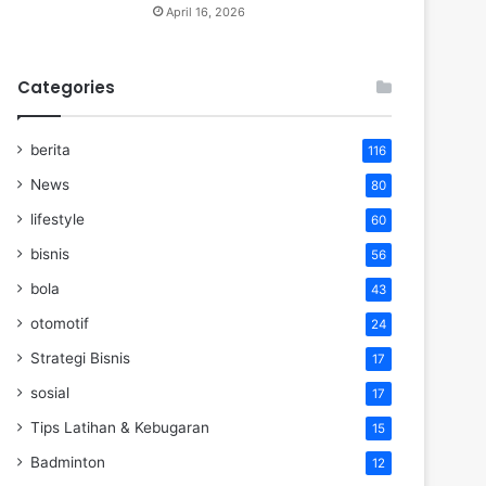
April 16, 2026
Categories
berita
116
News
80
lifestyle
60
bisnis
56
bola
43
otomotif
24
Strategi Bisnis
17
sosial
17
Tips Latihan & Kebugaran
15
Badminton
12