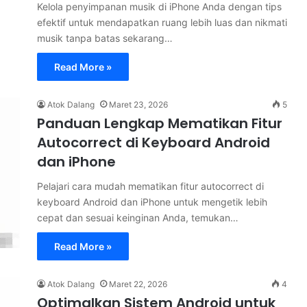
Kelola penyimpanan musik di iPhone Anda dengan tips
efektif untuk mendapatkan ruang lebih luas dan nikmati
musik tanpa batas sekarang…
Read More »
Atok Dalang
Maret 23, 2026
5
Panduan Lengkap Mematikan Fitur
Autocorrect di Keyboard Android
dan iPhone
Pelajari cara mudah mematikan fitur autocorrect di
keyboard Android dan iPhone untuk mengetik lebih
cepat dan sesuai keinginan Anda, temukan…
Read More »
Atok Dalang
Maret 22, 2026
4
Optimalkan Sistem Android untuk