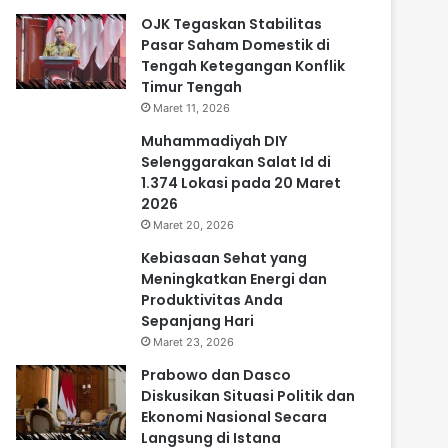
OJK Tegaskan Stabilitas
Pasar Saham Domestik di
Tengah Ketegangan Konflik
Timur Tengah
Maret 11, 2026
Muhammadiyah DIY
Selenggarakan Salat Id di
1.374 Lokasi pada 20 Maret
2026
Maret 20, 2026
Kebiasaan Sehat yang
Meningkatkan Energi dan
Produktivitas Anda
Sepanjang Hari
Maret 23, 2026
Prabowo dan Dasco
Diskusikan Situasi Politik dan
Ekonomi Nasional Secara
Langsung di Istana