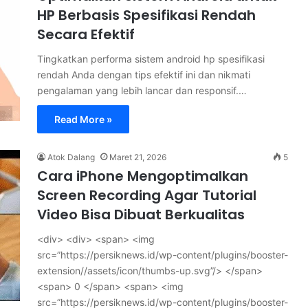
HP Berbasis Spesifikasi Rendah
Secara Efektif
Tingkatkan performa sistem android hp spesifikasi
rendah Anda dengan tips efektif ini dan nikmati
pengalaman yang lebih lancar dan responsif.…
Read More »
Atok Dalang
Maret 21, 2026
5
Cara iPhone Mengoptimalkan
Screen Recording Agar Tutorial
Video Bisa Dibuat Berkualitas
<div> <div> <span> <img
src=”https://persiknews.id/wp-content/plugins/booster-
extension//assets/icon/thumbs-up.svg”/> </span>
<span> 0 </span> <span> <img
src=”https://persiknews.id/wp-content/plugins/booster-