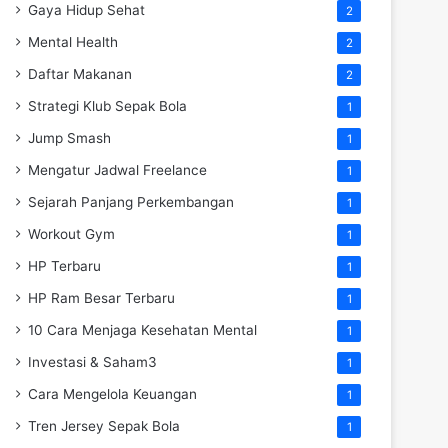
Gaya Hidup Sehat
2
Mental Health
2
Daftar Makanan
2
Strategi Klub Sepak Bola
1
Jump Smash
1
Mengatur Jadwal Freelance
1
Sejarah Panjang Perkembangan
1
Workout Gym
1
HP Terbaru
1
HP Ram Besar Terbaru
1
10 Cara Menjaga Kesehatan Mental
1
Investasi & Saham3
1
Cara Mengelola Keuangan
1
Tren Jersey Sepak Bola
1