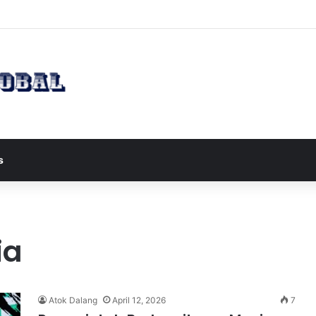
apres JD Vance ke Pakistan untuk Perundingan Strategis dengan Iran
s
ia
Atok Dalang
April 12, 2026
7