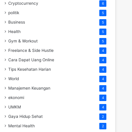
Cryptocurrency
6
politik
5
Business
5
Health
5
Gym & Workout
5
Freelance & Side Hustle
4
Cara Dapat Uang Online
4
Tips Kesehatan Harian
4
World
4
Manajemen Keuangan
4
ekonomi
4
UMKM
4
Gaya Hidup Sehat
2
Mental Health
2