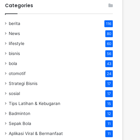
Categories
berita
116
News
80
lifestyle
60
bisnis
56
bola
43
otomotif
24
Strategi Bisnis
17
sosial
17
Tips Latihan & Kebugaran
15
Badminton
12
Sepak Bola
11
Aplikasi Viral & Bermanfaat
11