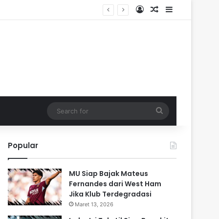
Log In
Random Article
Sidebar
Search
for
Popular
MU Siap Bajak Mateus
Fernandes dari West Ham
Jika Klub Terdegradasi
Maret 13, 2026