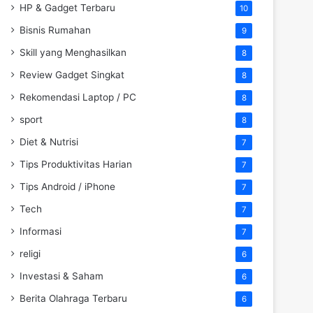
HP & Gadget Terbaru
10
Bisnis Rumahan
9
Skill yang Menghasilkan
8
Review Gadget Singkat
8
Rekomendasi Laptop / PC
8
sport
8
Diet & Nutrisi
7
Tips Produktivitas Harian
7
Tips Android / iPhone
7
Tech
7
Informasi
7
religi
6
Investasi & Saham
6
Berita Olahraga Terbaru
6