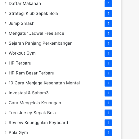
Daftar Makanan
2
Strategi Klub Sepak Bola
1
Jump Smash
1
Mengatur Jadwal Freelance
1
Sejarah Panjang Perkembangan
1
Workout Gym
1
HP Terbaru
1
HP Ram Besar Terbaru
1
10 Cara Menjaga Kesehatan Mental
1
Investasi & Saham3
1
Cara Mengelola Keuangan
1
Tren Jersey Sepak Bola
1
Review Keunggulan Keyboard
1
Pola Gym
1