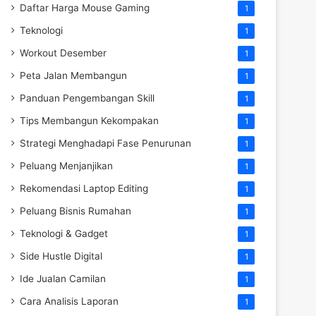
Daftar Harga Mouse Gaming
1
Teknologi
1
Workout Desember
1
Peta Jalan Membangun
1
Panduan Pengembangan Skill
1
Tips Membangun Kekompakan
1
Strategi Menghadapi Fase Penurunan
1
Peluang Menjanjikan
1
Rekomendasi Laptop Editing
1
Peluang Bisnis Rumahan
1
Teknologi & Gadget
1
Side Hustle Digital
1
Ide Jualan Camilan
1
Cara Analisis Laporan
1