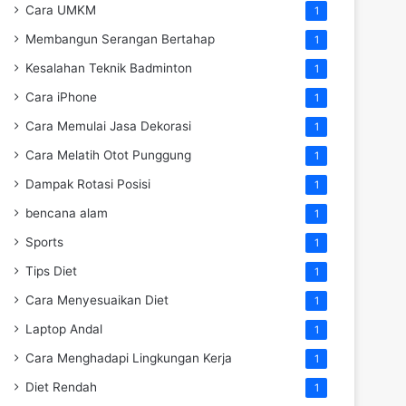
Cara UMKM
1
Membangun Serangan Bertahap
1
Kesalahan Teknik Badminton
1
Cara iPhone
1
Cara Memulai Jasa Dekorasi
1
Cara Melatih Otot Punggung
1
Dampak Rotasi Posisi
1
bencana alam
1
Sports
1
Tips Diet
1
Cara Menyesuaikan Diet
1
Laptop Andal
1
Cara Menghadapi Lingkungan Kerja
1
Diet Rendah
1