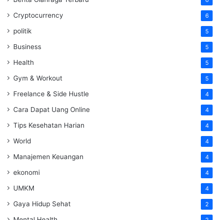
6
Cryptocurrency
6
politik
5
Business
5
Health
5
Gym & Workout
5
Freelance & Side Hustle
4
Cara Dapat Uang Online
4
Tips Kesehatan Harian
4
World
4
Manajemen Keuangan
4
ekonomi
4
UMKM
4
Gaya Hidup Sehat
2
Mental Health