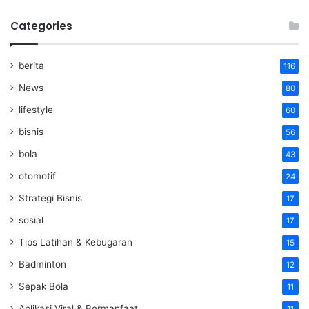
Categories
berita
116
News
80
lifestyle
60
bisnis
56
bola
43
otomotif
24
Strategi Bisnis
17
sosial
17
Tips Latihan & Kebugaran
15
Badminton
12
Sepak Bola
11
Aplikasi Viral & Bermanfaat