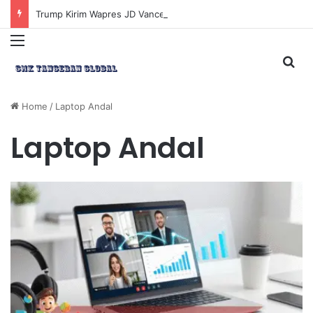
Trump Kirim Wapres JD Vance ke Pakistan untuk Perundingan Strategis dengan Iran
Menu
Sea
Home
/
Laptop Andal
Laptop Andal