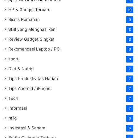
11
HP & Gadget Terbaru
10
Bisnis Rumahan
9
Skill yang Menghasilkan
8
Review Gadget Singkat
8
Rekomendasi Laptop / PC
8
sport
8
Diet & Nutrisi
7
Tips Produktivitas Harian
7
Tips Android / iPhone
7
Tech
7
Informasi
7
religi
6
Investasi & Saham
6
Berita Olahraga Terbaru