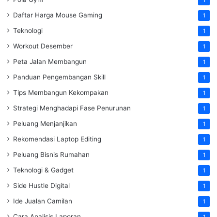
1
Daftar Harga Mouse Gaming
1
Teknologi
1
Workout Desember
1
Peta Jalan Membangun
1
Panduan Pengembangan Skill
1
Tips Membangun Kekompakan
1
Strategi Menghadapi Fase Penurunan
1
Peluang Menjanjikan
1
Rekomendasi Laptop Editing
1
Peluang Bisnis Rumahan
1
Teknologi & Gadget
1
Side Hustle Digital
1
Ide Jualan Camilan
1
Cara Analisis Laporan