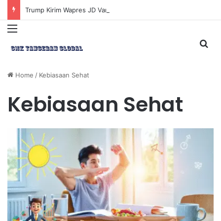
Trump Kirim Wapres JD Vance ke Pakistan untuk Perundingan Strategis dengan Iran
Menu
Sea
Home
/
Kebiasaan Sehat
Kebiasaan Sehat