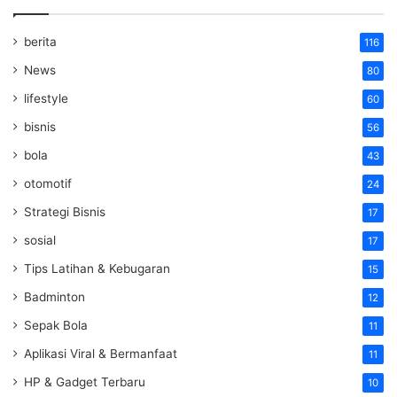
berita
116
News
80
lifestyle
60
bisnis
56
bola
43
otomotif
24
Strategi Bisnis
17
sosial
17
Tips Latihan & Kebugaran
15
Badminton
12
Sepak Bola
11
Aplikasi Viral & Bermanfaat
11
HP & Gadget Terbaru
10