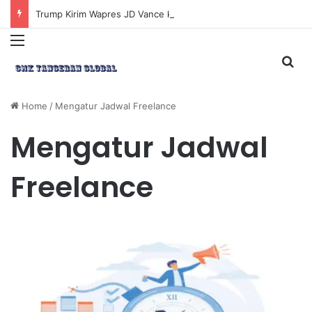
Trump Kirim Wapres JD Vance ke Pakistan untuk Perundingan Strategis dengan Iran
Menu
Sea
Home
/
Mengatur Jadwal Freelance
Mengatur Jadwal
Freelance