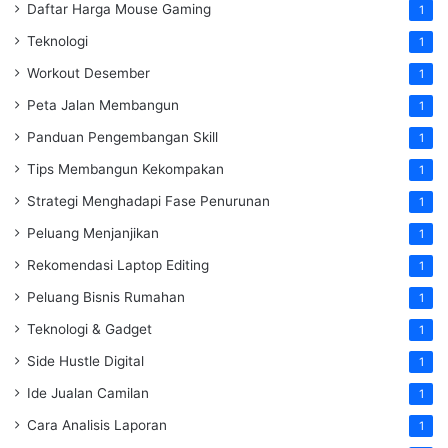
Daftar Harga Mouse Gaming
1
Teknologi
1
Workout Desember
1
Peta Jalan Membangun
1
Panduan Pengembangan Skill
1
Tips Membangun Kekompakan
1
Strategi Menghadapi Fase Penurunan
1
Peluang Menjanjikan
1
Rekomendasi Laptop Editing
1
Peluang Bisnis Rumahan
1
Teknologi & Gadget
1
Side Hustle Digital
1
Ide Jualan Camilan
1
Cara Analisis Laporan
1