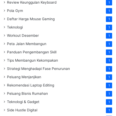
Review Keunggulan Keyboard
1
Pola Gym
1
Daftar Harga Mouse Gaming
1
Teknologi
1
Workout Desember
1
Peta Jalan Membangun
1
Panduan Pengembangan Skill
1
Tips Membangun Kekompakan
1
Strategi Menghadapi Fase Penurunan
1
Peluang Menjanjikan
1
Rekomendasi Laptop Editing
1
Peluang Bisnis Rumahan
1
Teknologi & Gadget
1
Side Hustle Digital
1