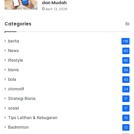
dan Mudah
April 13, 2026
Categories
berita
116
News
80
lifestyle
60
bisnis
56
bola
43
otomotif
24
Strategi Bisnis
17
sosial
17
Tips Latihan & Kebugaran
15
Badminton
12