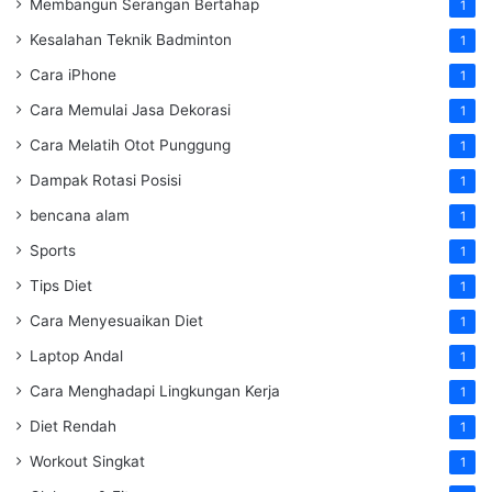
Membangun Serangan Bertahap
1
Kesalahan Teknik Badminton
1
Cara iPhone
1
Cara Memulai Jasa Dekorasi
1
Cara Melatih Otot Punggung
1
Dampak Rotasi Posisi
1
bencana alam
1
Sports
1
Tips Diet
1
Cara Menyesuaikan Diet
1
Laptop Andal
1
Cara Menghadapi Lingkungan Kerja
1
Diet Rendah
1
Workout Singkat
1