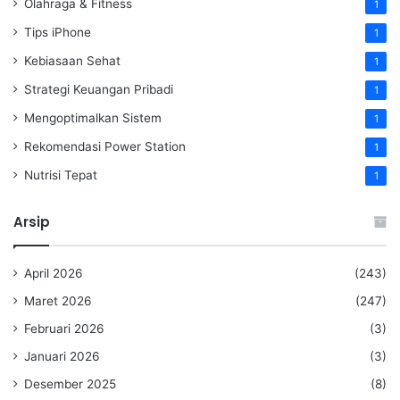
Olahraga & Fitness
1
Tips iPhone
1
Kebiasaan Sehat
1
Strategi Keuangan Pribadi
1
Mengoptimalkan Sistem
1
Rekomendasi Power Station
1
Nutrisi Tepat
1
Arsip
April 2026
(243)
Maret 2026
(247)
Februari 2026
(3)
Januari 2026
(3)
Desember 2025
(8)