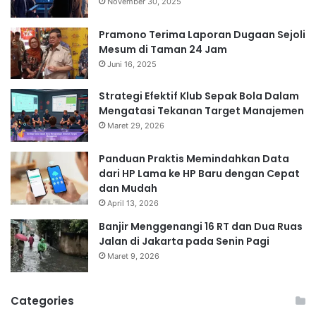
November 30, 2025
Pramono Terima Laporan Dugaan Sejoli
Mesum di Taman 24 Jam
Juni 16, 2025
Strategi Efektif Klub Sepak Bola Dalam
Mengatasi Tekanan Target Manajemen
Maret 29, 2026
Panduan Praktis Memindahkan Data
dari HP Lama ke HP Baru dengan Cepat
dan Mudah
April 13, 2026
Banjir Menggenangi 16 RT dan Dua Ruas
Jalan di Jakarta pada Senin Pagi
Maret 9, 2026
Categories