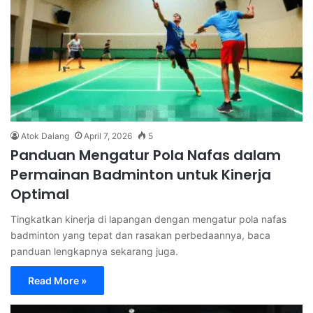
Atok Dalang
April 7, 2026
5
Panduan Mengatur Pola Nafas dalam
Permainan Badminton untuk Kinerja
Optimal
Tingkatkan kinerja di lapangan dengan mengatur pola nafas
badminton yang tepat dan rasakan perbedaannya, baca
panduan lengkapnya sekarang juga.
Read More »