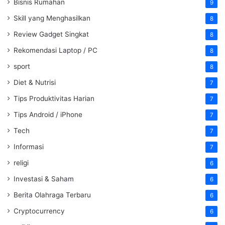
Bisnis Rumahan
9
Skill yang Menghasilkan
8
Review Gadget Singkat
8
Rekomendasi Laptop / PC
8
sport
8
Diet & Nutrisi
7
Tips Produktivitas Harian
7
Tips Android / iPhone
7
Tech
7
Informasi
7
religi
6
Investasi & Saham
6
Berita Olahraga Terbaru
6
Cryptocurrency
6