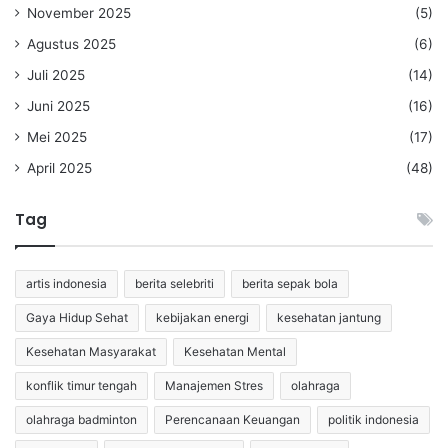
November 2025
(5)
Agustus 2025
(6)
Juli 2025
(14)
Juni 2025
(16)
Mei 2025
(17)
April 2025
(48)
Tag
artis indonesia
berita selebriti
berita sepak bola
Gaya Hidup Sehat
kebijakan energi
kesehatan jantung
Kesehatan Masyarakat
Kesehatan Mental
konflik timur tengah
Manajemen Stres
olahraga
olahraga badminton
Perencanaan Keuangan
politik indonesia