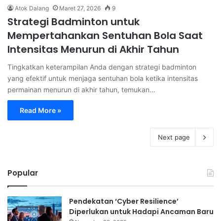
Atok Dalang
Maret 27, 2026
9
Strategi Badminton untuk
Mempertahankan Sentuhan Bola Saat
Intensitas Menurun di Akhir Tahun
Tingkatkan keterampilan Anda dengan strategi badminton
yang efektif untuk menjaga sentuhan bola ketika intensitas
permainan menurun di akhir tahun, temukan…
Read More »
Next page
Popular
⁠Pendekatan ‘Cyber Resilience’
Diperlukan untuk Hadapi Ancaman Baru