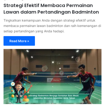
Strategi Efektif Membaca Permainan
Lawan dalam Pertandingan Badminton
Tingkatkan kemampuan Anda dengan strategi efektif untuk
membaca permainan lawan badminton dan raih kemenangan di
setiap pertandingan yang Anda hadapi.
Read More »