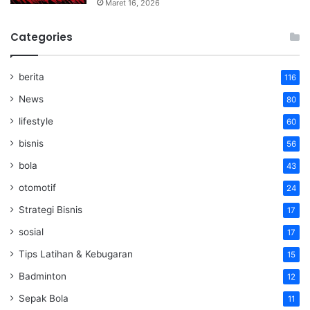
Maret 16, 2026
Categories
berita
116
News
80
lifestyle
60
bisnis
56
bola
43
otomotif
24
Strategi Bisnis
17
sosial
17
Tips Latihan & Kebugaran
15
Badminton
12
Sepak Bola
11