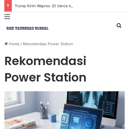
Trump Kirim Wapres JD Vance ke Pakistan untuk Perundingan Strategis dengan Iran
Menu
Sea
Home
/
Rekomendasi Power Station
Rekomendasi
Power Station