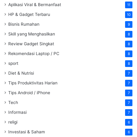
Aplikasi Viral & Bermanfaat
11
HP & Gadget Terbaru
10
Bisnis Rumahan
9
Skill yang Menghasilkan
8
Review Gadget Singkat
8
Rekomendasi Laptop / PC
8
sport
8
Diet & Nutrisi
7
Tips Produktivitas Harian
7
Tips Android / iPhone
7
Tech
7
Informasi
7
religi
6
Investasi & Saham
6