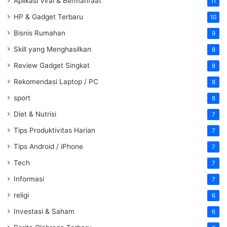
Aplikasi Viral & Bermanfaat
11
HP & Gadget Terbaru
10
Bisnis Rumahan
9
Skill yang Menghasilkan
8
Review Gadget Singkat
8
Rekomendasi Laptop / PC
8
sport
8
Diet & Nutrisi
7
Tips Produktivitas Harian
7
Tips Android / iPhone
7
Tech
7
Informasi
7
religi
6
Investasi & Saham
6