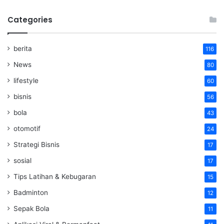
Categories
berita
116
News
80
lifestyle
60
bisnis
56
bola
43
otomotif
24
Strategi Bisnis
17
sosial
17
Tips Latihan & Kebugaran
15
Badminton
12
Sepak Bola
11