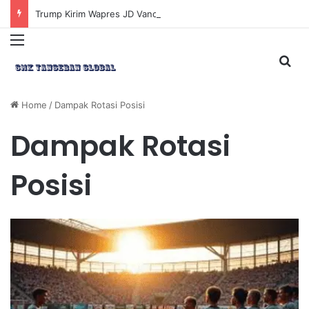
Trump Kirim Wapres JD Vance ke Pakistan untuk Perundingan Strategis dengan Iran
Menu
Sea
Home
/
Dampak Rotasi Posisi
Dampak Rotasi
Posisi