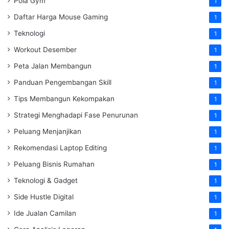
Pola Gym
1
Daftar Harga Mouse Gaming
1
Teknologi
1
Workout Desember
1
Peta Jalan Membangun
1
Panduan Pengembangan Skill
1
Tips Membangun Kekompakan
1
Strategi Menghadapi Fase Penurunan
1
Peluang Menjanjikan
1
Rekomendasi Laptop Editing
1
Peluang Bisnis Rumahan
1
Teknologi & Gadget
1
Side Hustle Digital
1
Ide Jualan Camilan
1