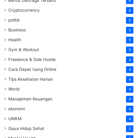
Berita Olahraga Terbaru
6
Cryptocurrency
6
politik
5
Business
5
Health
5
Gym & Workout
5
Freelance & Side Hustle
4
Cara Dapat Uang Online
4
Tips Kesehatan Harian
4
World
4
Manajemen Keuangan
4
ekonomi
4
UMKM
4
Gaya Hidup Sehat
2