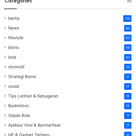
Categories
berita
116
News
80
lifestyle
60
bisnis
56
bola
43
otomotif
24
Strategi Bisnis
17
sosial
17
Tips Latihan & Kebugaran
15
Badminton
12
Sepak Bola
11
Aplikasi Viral & Bermanfaat
11
HP & Gadget Terbaru
10