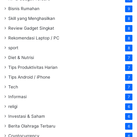
Bisnis Rumahan
9
Skill yang Menghasilkan
8
Review Gadget Singkat
8
Rekomendasi Laptop / PC
8
sport
8
Diet & Nutrisi
7
Tips Produktivitas Harian
7
Tips Android / iPhone
7
Tech
7
Informasi
7
religi
6
Investasi & Saham
6
Berita Olahraga Terbaru
6
Cryptocurrency
6