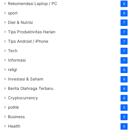
Rekomendasi Laptop / PC
8
sport
8
Diet & Nutrisi
7
Tips Produktivitas Harian
7
Tips Android / iPhone
7
Tech
7
Informasi
7
religi
6
Investasi & Saham
6
Berita Olahraga Terbaru
6
Cryptocurrency
6
politik
5
Business
5
Health
5