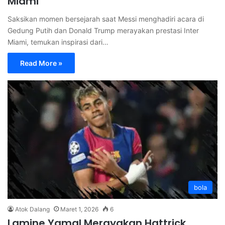
Miami
Saksikan momen bersejarah saat Messi menghadiri acara di
Gedung Putih dan Donald Trump merayakan prestasi Inter
Miami, temukan inspirasi dari…
Read More »
bola
Atok Dalang
Maret 1, 2026
6
Lamine Yamal Merayakan Hattrick