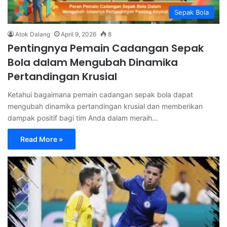
Sepak Bola
Atok Dalang
April 9, 2026
8
Pentingnya Pemain Cadangan Sepak
Bola dalam Mengubah Dinamika
Pertandingan Krusial
Ketahui bagaimana pemain cadangan sepak bola dapat
mengubah dinamika pertandingan krusial dan memberikan
dampak positif bagi tim Anda dalam meraih…
Read More »