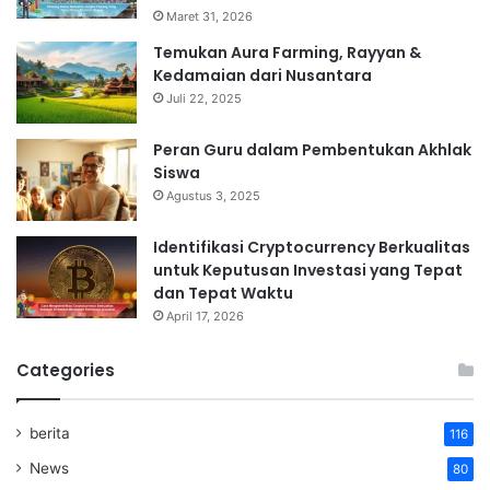
Maret 31, 2026
Temukan Aura Farming, Rayyan &
Kedamaian dari Nusantara
Juli 22, 2025
Peran Guru dalam Pembentukan Akhlak
Siswa
Agustus 3, 2025
Identifikasi Cryptocurrency Berkualitas
untuk Keputusan Investasi yang Tepat
dan Tepat Waktu
April 17, 2026
Categories
berita
116
News
80