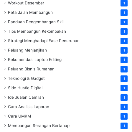
Workout Desember
1
Peta Jalan Membangun
1
Panduan Pengembangan Skill
1
Tips Membangun Kekompakan
1
Strategi Menghadapi Fase Penurunan
1
Peluang Menjanjikan
1
Rekomendasi Laptop Editing
1
Peluang Bisnis Rumahan
1
Teknologi & Gadget
1
Side Hustle Digital
1
Ide Jualan Camilan
1
Cara Analisis Laporan
1
Cara UMKM
1
Membangun Serangan Bertahap
1