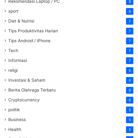
Rekomendasi Laptop / PC
8
sport
8
Diet & Nutrisi
7
Tips Produktivitas Harian
7
Tips Android / iPhone
7
Tech
7
Informasi
7
religi
6
Investasi & Saham
6
Berita Olahraga Terbaru
6
Cryptocurrency
6
politik
5
Business
5
Health
5