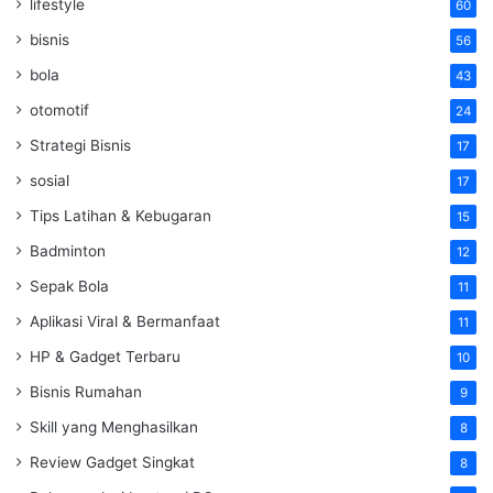
lifestyle
60
bisnis
56
bola
43
otomotif
24
Strategi Bisnis
17
sosial
17
Tips Latihan & Kebugaran
15
Badminton
12
Sepak Bola
11
Aplikasi Viral & Bermanfaat
11
HP & Gadget Terbaru
10
Bisnis Rumahan
9
Skill yang Menghasilkan
8
Review Gadget Singkat
8