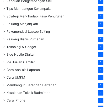
Panduan Pengembangan Skill
1
Tips Membangun Kekompakan
1
Strategi Menghadapi Fase Penurunan
1
Peluang Menjanjikan
1
Rekomendasi Laptop Editing
1
Peluang Bisnis Rumahan
1
Teknologi & Gadget
1
Side Hustle Digital
1
Ide Jualan Camilan
1
Cara Analisis Laporan
1
Cara UMKM
1
Membangun Serangan Bertahap
1
Kesalahan Teknik Badminton
1
Cara iPhone
1