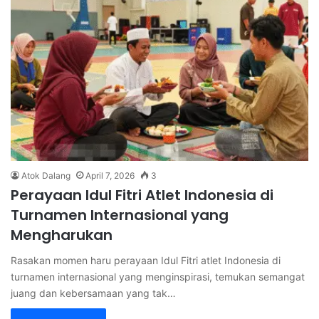
Atok Dalang
April 7, 2026
3
Perayaan Idul Fitri Atlet Indonesia di
Turnamen Internasional yang
Mengharukan
Rasakan momen haru perayaan Idul Fitri atlet Indonesia di
turnamen internasional yang menginspirasi, temukan semangat
juang dan kebersamaan yang tak…