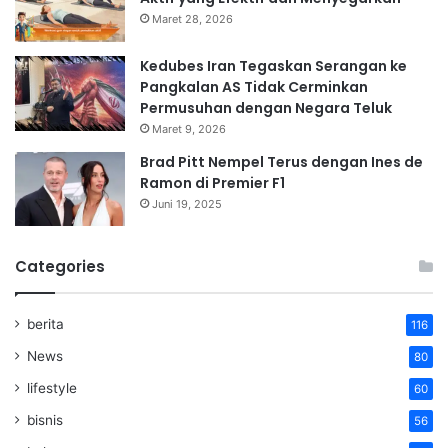
Maret 28, 2026
Kedubes Iran Tegaskan Serangan ke
Pangkalan AS Tidak Cerminkan
Permusuhan dengan Negara Teluk
Maret 9, 2026
Brad Pitt Nempel Terus dengan Ines de
Ramon di Premier F1
Juni 19, 2025
Categories
berita
116
News
80
lifestyle
60
bisnis
56