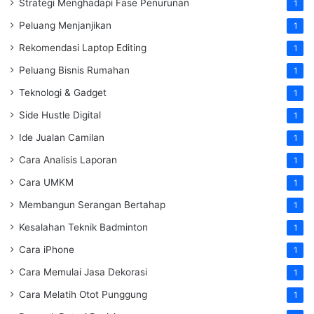
Strategi Menghadapi Fase Penurunan
1
Peluang Menjanjikan
1
Rekomendasi Laptop Editing
1
Peluang Bisnis Rumahan
1
Teknologi & Gadget
1
Side Hustle Digital
1
Ide Jualan Camilan
1
Cara Analisis Laporan
1
Cara UMKM
1
Membangun Serangan Bertahap
1
Kesalahan Teknik Badminton
1
Cara iPhone
1
Cara Memulai Jasa Dekorasi
1
Cara Melatih Otot Punggung
1