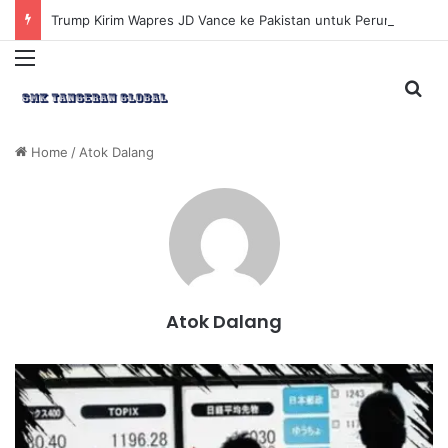
Trump Kirim Wapres JD Vance ke Pakistan untuk Perundingan Strategis dengan Iran
Menu
Sea
Home
/
Atok Dalang
Atok Dalang