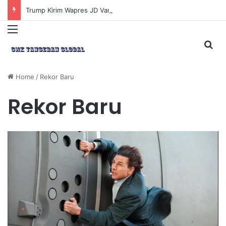
Trump Kirim Wapres JD Vance ke Pakistan untuk Perundingan Strategis dengan Iran
Menu
Sea
Home
/
Rekor Baru
Rekor Baru