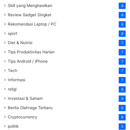
Skill yang Menghasilkan
8
Review Gadget Singkat
8
Rekomendasi Laptop / PC
8
sport
8
Diet & Nutrisi
7
Tips Produktivitas Harian
7
Tips Android / iPhone
7
Tech
7
Informasi
7
religi
6
Investasi & Saham
6
Berita Olahraga Terbaru
6
Cryptocurrency
6
politik
5