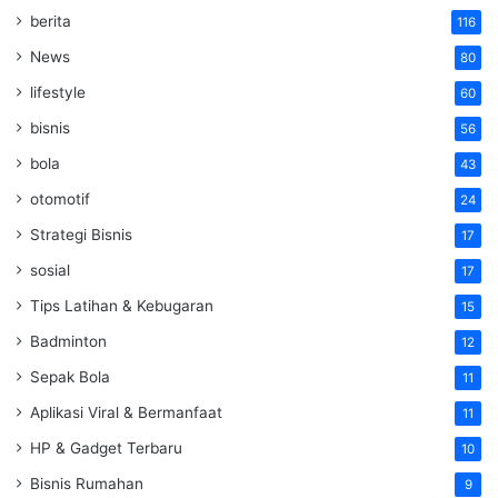
berita
116
News
80
lifestyle
60
bisnis
56
bola
43
otomotif
24
Strategi Bisnis
17
sosial
17
Tips Latihan & Kebugaran
15
Badminton
12
Sepak Bola
11
Aplikasi Viral & Bermanfaat
11
HP & Gadget Terbaru
10
Bisnis Rumahan
9