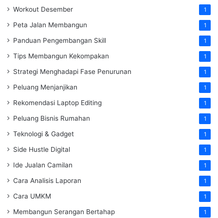
Workout Desember
1
Peta Jalan Membangun
1
Panduan Pengembangan Skill
1
Tips Membangun Kekompakan
1
Strategi Menghadapi Fase Penurunan
1
Peluang Menjanjikan
1
Rekomendasi Laptop Editing
1
Peluang Bisnis Rumahan
1
Teknologi & Gadget
1
Side Hustle Digital
1
Ide Jualan Camilan
1
Cara Analisis Laporan
1
Cara UMKM
1
Membangun Serangan Bertahap
1