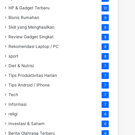
HP & Gadget Terbaru
10
Bisnis Rumahan
9
Skill yang Menghasilkan
8
Review Gadget Singkat
8
Rekomendasi Laptop / PC
8
sport
8
Diet & Nutrisi
7
Tips Produktivitas Harian
7
Tips Android / iPhone
7
Tech
7
Informasi
7
religi
6
Investasi & Saham
6
Berita Olahraga Terbaru
6