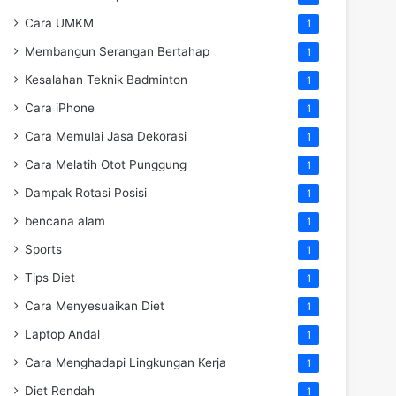
Cara UMKM
1
Membangun Serangan Bertahap
1
Kesalahan Teknik Badminton
1
Cara iPhone
1
Cara Memulai Jasa Dekorasi
1
Cara Melatih Otot Punggung
1
Dampak Rotasi Posisi
1
bencana alam
1
Sports
1
Tips Diet
1
Cara Menyesuaikan Diet
1
Laptop Andal
1
Cara Menghadapi Lingkungan Kerja
1
Diet Rendah
1