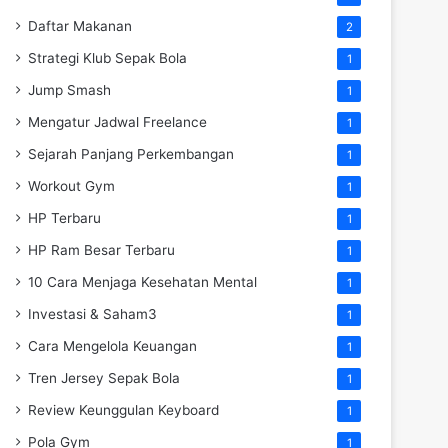
Daftar Makanan
2
Strategi Klub Sepak Bola
1
Jump Smash
1
Mengatur Jadwal Freelance
1
Sejarah Panjang Perkembangan
1
Workout Gym
1
HP Terbaru
1
HP Ram Besar Terbaru
1
10 Cara Menjaga Kesehatan Mental
1
Investasi & Saham3
1
Cara Mengelola Keuangan
1
Tren Jersey Sepak Bola
1
Review Keunggulan Keyboard
1
Pola Gym
1