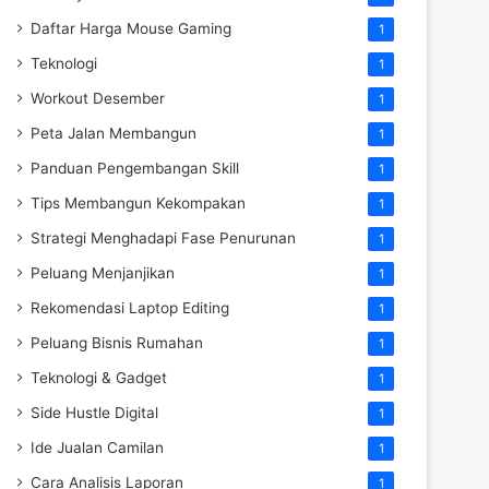
Daftar Harga Mouse Gaming
1
Teknologi
1
Workout Desember
1
Peta Jalan Membangun
1
Panduan Pengembangan Skill
1
Tips Membangun Kekompakan
1
Strategi Menghadapi Fase Penurunan
1
Peluang Menjanjikan
1
Rekomendasi Laptop Editing
1
Peluang Bisnis Rumahan
1
Teknologi & Gadget
1
Side Hustle Digital
1
Ide Jualan Camilan
1
Cara Analisis Laporan
1