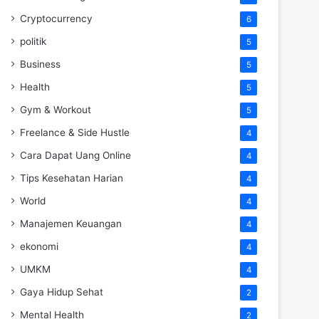
Cryptocurrency
6
politik
5
Business
5
Health
5
Gym & Workout
5
Freelance & Side Hustle
4
Cara Dapat Uang Online
4
Tips Kesehatan Harian
4
World
4
Manajemen Keuangan
4
ekonomi
4
UMKM
4
Gaya Hidup Sehat
2
Mental Health
2