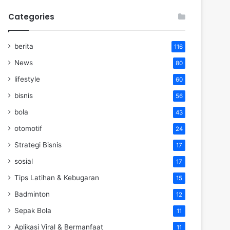
Categories
berita
116
News
80
lifestyle
60
bisnis
56
bola
43
otomotif
24
Strategi Bisnis
17
sosial
17
Tips Latihan & Kebugaran
15
Badminton
12
Sepak Bola
11
Aplikasi Viral & Bermanfaat
11