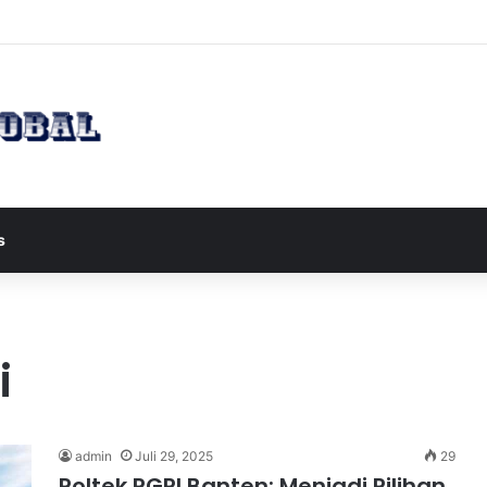
apres JD Vance ke Pakistan untuk Perundingan Strategis dengan Iran
s
i
admin
Juli 29, 2025
29
Poltek PGRI Banten: Menjadi Pilihan