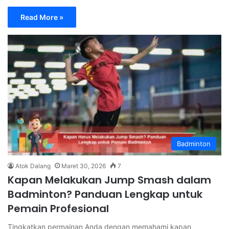
Read More »
Badminton
Atok Dalang
Maret 30, 2026
7
Kapan Melakukan Jump Smash dalam
Badminton? Panduan Lengkap untuk
Pemain Profesional
Tingkatkan permainan Anda dengan memahami kapan