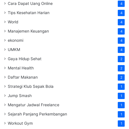
Cara Dapat Uang Online
4
Tips Kesehatan Harian
4
World
4
Manajemen Keuangan
4
ekonomi
4
UMKM
4
Gaya Hidup Sehat
2
Mental Health
2
Daftar Makanan
2
Strategi Klub Sepak Bola
1
Jump Smash
1
Mengatur Jadwal Freelance
1
Sejarah Panjang Perkembangan
1
Workout Gym
1