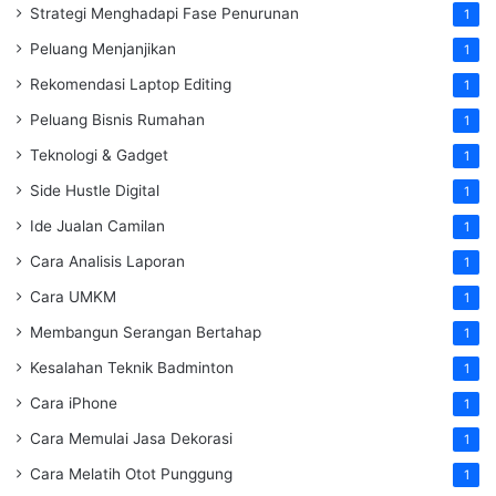
Strategi Menghadapi Fase Penurunan
1
Peluang Menjanjikan
1
Rekomendasi Laptop Editing
1
Peluang Bisnis Rumahan
1
Teknologi & Gadget
1
Side Hustle Digital
1
Ide Jualan Camilan
1
Cara Analisis Laporan
1
Cara UMKM
1
Membangun Serangan Bertahap
1
Kesalahan Teknik Badminton
1
Cara iPhone
1
Cara Memulai Jasa Dekorasi
1
Cara Melatih Otot Punggung
1