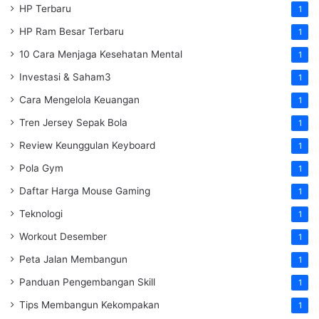
HP Terbaru
1
HP Ram Besar Terbaru
1
10 Cara Menjaga Kesehatan Mental
1
Investasi & Saham3
1
Cara Mengelola Keuangan
1
Tren Jersey Sepak Bola
1
Review Keunggulan Keyboard
1
Pola Gym
1
Daftar Harga Mouse Gaming
1
Teknologi
1
Workout Desember
1
Peta Jalan Membangun
1
Panduan Pengembangan Skill
1
Tips Membangun Kekompakan
1