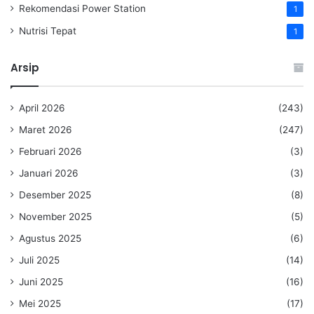
Rekomendasi Power Station
1
Nutrisi Tepat
1
Arsip
April 2026
(243)
Maret 2026
(247)
Februari 2026
(3)
Januari 2026
(3)
Desember 2025
(8)
November 2025
(5)
Agustus 2025
(6)
Juli 2025
(14)
Juni 2025
(16)
Mei 2025
(17)