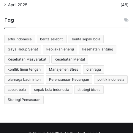
April 2025
(48)
Tag
artis indonesia
berita selebriti
berita sepak bola
Gaya Hidup Sehat
kebijakan energi
kesehatan jantung
Kesehatan Masyarakat
Kesehatan Mental
konflik timur tengah
Manajemen Stres
olahraga
olahraga badminton
Perencanaan Keuangan
politik indonesia
sepak bola
sepak bola indonesia
strategi bisnis
Strategi Pemasaran