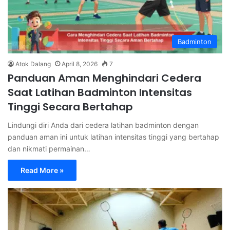
Badminton
Atok Dalang
April 8, 2026
7
Panduan Aman Menghindari Cedera
Saat Latihan Badminton Intensitas
Tinggi Secara Bertahap
Lindungi diri Anda dari cedera latihan badminton dengan
panduan aman ini untuk latihan intensitas tinggi yang bertahap
dan nikmati permainan…
Read More »