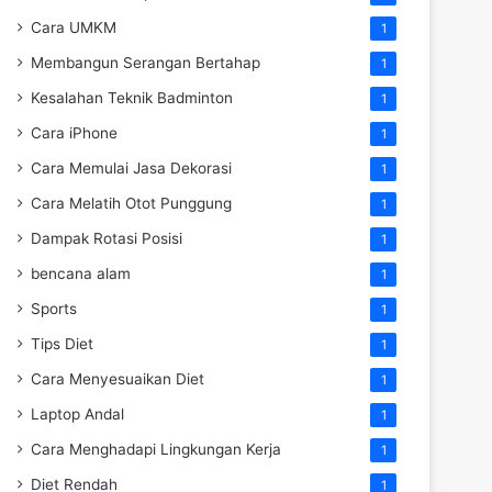
Cara UMKM
1
Membangun Serangan Bertahap
1
Kesalahan Teknik Badminton
1
Cara iPhone
1
Cara Memulai Jasa Dekorasi
1
Cara Melatih Otot Punggung
1
Dampak Rotasi Posisi
1
bencana alam
1
Sports
1
Tips Diet
1
Cara Menyesuaikan Diet
1
Laptop Andal
1
Cara Menghadapi Lingkungan Kerja
1
Diet Rendah
1