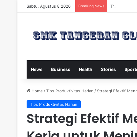
Sabtu, Agustus 8 2026
Breaking News
Trump Kirim W
News
Business
Health
Stories
Sport
Home
/
Tips Produktivitas Harian
/
Strategi Efektif Men
Tips Produktivitas Harian
Strategi Efektif 
Kerja untuk Men