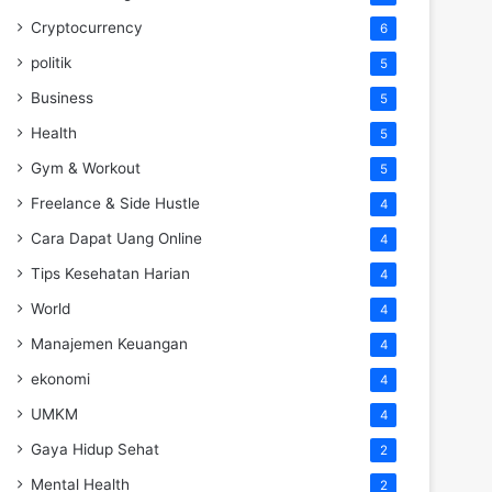
Cryptocurrency
6
politik
5
Business
5
Health
5
Gym & Workout
5
Freelance & Side Hustle
4
Cara Dapat Uang Online
4
Tips Kesehatan Harian
4
World
4
Manajemen Keuangan
4
ekonomi
4
UMKM
4
Gaya Hidup Sehat
2
Mental Health
2