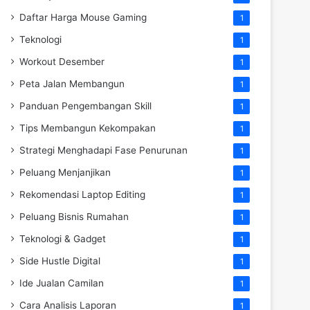
Daftar Harga Mouse Gaming
1
Teknologi
1
Workout Desember
1
Peta Jalan Membangun
1
Panduan Pengembangan Skill
1
Tips Membangun Kekompakan
1
Strategi Menghadapi Fase Penurunan
1
Peluang Menjanjikan
1
Rekomendasi Laptop Editing
1
Peluang Bisnis Rumahan
1
Teknologi & Gadget
1
Side Hustle Digital
1
Ide Jualan Camilan
1
Cara Analisis Laporan
1