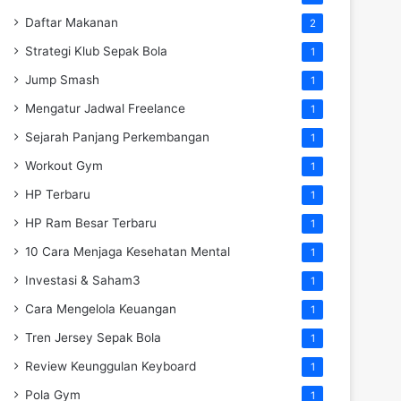
Daftar Makanan
2
Strategi Klub Sepak Bola
1
Jump Smash
1
Mengatur Jadwal Freelance
1
Sejarah Panjang Perkembangan
1
Workout Gym
1
HP Terbaru
1
HP Ram Besar Terbaru
1
10 Cara Menjaga Kesehatan Mental
1
Investasi & Saham3
1
Cara Mengelola Keuangan
1
Tren Jersey Sepak Bola
1
Review Keunggulan Keyboard
1
Pola Gym
1