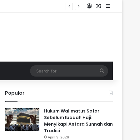
Log In
Random Article
Sidebar
Search
for
Popular
Hukum Walimatus Safar
Sebelum Ibadah Haji:
Menyikapi Antara Sunnah dan
Tradisi
April 9, 2026