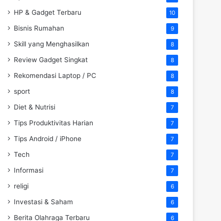
HP & Gadget Terbaru
10
Bisnis Rumahan
9
Skill yang Menghasilkan
8
Review Gadget Singkat
8
Rekomendasi Laptop / PC
8
sport
8
Diet & Nutrisi
7
Tips Produktivitas Harian
7
Tips Android / iPhone
7
Tech
7
Informasi
7
religi
6
Investasi & Saham
6
Berita Olahraga Terbaru
6