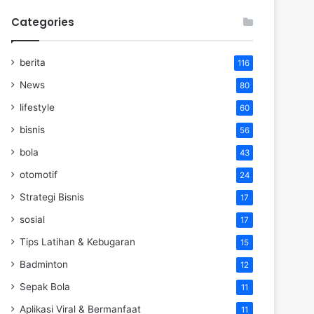
Categories
berita
116
News
80
lifestyle
60
bisnis
56
bola
43
otomotif
24
Strategi Bisnis
17
sosial
17
Tips Latihan & Kebugaran
15
Badminton
12
Sepak Bola
11
Aplikasi Viral & Bermanfaat
11