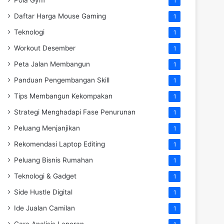
1
Daftar Harga Mouse Gaming
1
Teknologi
1
Workout Desember
1
Peta Jalan Membangun
1
Panduan Pengembangan Skill
1
Tips Membangun Kekompakan
1
Strategi Menghadapi Fase Penurunan
1
Peluang Menjanjikan
1
Rekomendasi Laptop Editing
1
Peluang Bisnis Rumahan
1
Teknologi & Gadget
1
Side Hustle Digital
1
Ide Jualan Camilan
1
Cara Analisis Laporan