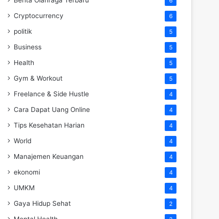
6
Cryptocurrency
6
politik
5
Business
5
Health
5
Gym & Workout
5
Freelance & Side Hustle
4
Cara Dapat Uang Online
4
Tips Kesehatan Harian
4
World
4
Manajemen Keuangan
4
ekonomi
4
UMKM
4
Gaya Hidup Sehat
2
Mental Health