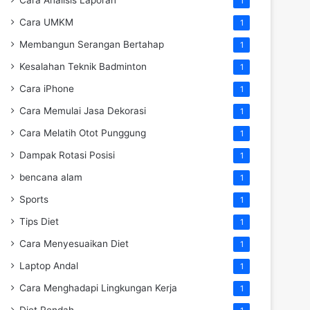
1
Cara UMKM
1
Membangun Serangan Bertahap
1
Kesalahan Teknik Badminton
1
Cara iPhone
1
Cara Memulai Jasa Dekorasi
1
Cara Melatih Otot Punggung
1
Dampak Rotasi Posisi
1
bencana alam
1
Sports
1
Tips Diet
1
Cara Menyesuaikan Diet
1
Laptop Andal
1
Cara Menghadapi Lingkungan Kerja
1
Diet Rendah