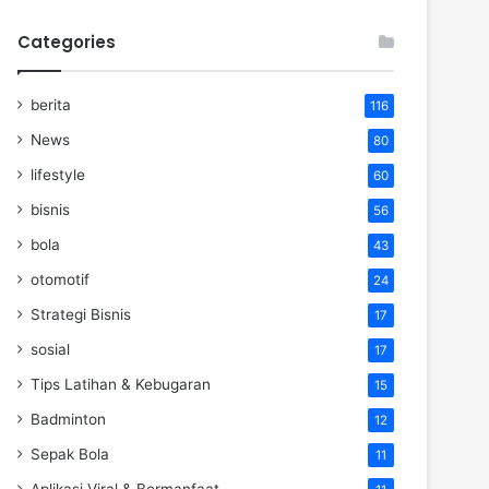
Categories
berita
116
News
80
lifestyle
60
bisnis
56
bola
43
otomotif
24
Strategi Bisnis
17
sosial
17
Tips Latihan & Kebugaran
15
Badminton
12
Sepak Bola
11
Aplikasi Viral & Bermanfaat