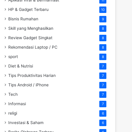
11
HP & Gadget Terbaru
10
Bisnis Rumahan
9
Skill yang Menghasilkan
8
Review Gadget Singkat
8
Rekomendasi Laptop / PC
8
sport
8
Diet & Nutrisi
7
Tips Produktivitas Harian
7
Tips Android / iPhone
7
Tech
7
Informasi
7
religi
6
Investasi & Saham
6
Berita Olahraga Terbaru