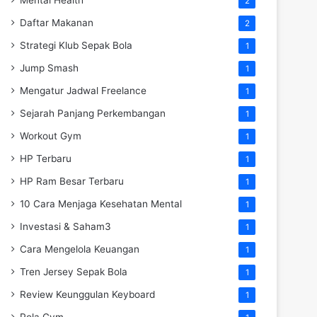
2
Daftar Makanan
2
Strategi Klub Sepak Bola
1
Jump Smash
1
Mengatur Jadwal Freelance
1
Sejarah Panjang Perkembangan
1
Workout Gym
1
HP Terbaru
1
HP Ram Besar Terbaru
1
10 Cara Menjaga Kesehatan Mental
1
Investasi & Saham3
1
Cara Mengelola Keuangan
1
Tren Jersey Sepak Bola
1
Review Keunggulan Keyboard
1
Pola Gym