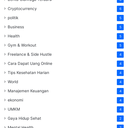
Cryptocurrency
6
politik
5
Business
5
Health
5
Gym & Workout
5
Freelance & Side Hustle
4
Cara Dapat Uang Online
4
Tips Kesehatan Harian
4
World
4
Manajemen Keuangan
4
ekonomi
4
UMKM
4
Gaya Hidup Sehat
2
Mental Health
2