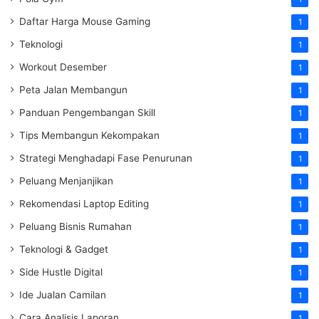
Daftar Harga Mouse Gaming
1
Teknologi
1
Workout Desember
1
Peta Jalan Membangun
1
Panduan Pengembangan Skill
1
Tips Membangun Kekompakan
1
Strategi Menghadapi Fase Penurunan
1
Peluang Menjanjikan
1
Rekomendasi Laptop Editing
1
Peluang Bisnis Rumahan
1
Teknologi & Gadget
1
Side Hustle Digital
1
Ide Jualan Camilan
1
Cara Analisis Laporan
1