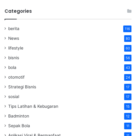
Categories
berita
116
News
80
lifestyle
60
bisnis
56
bola
43
otomotif
24
Strategi Bisnis
17
sosial
17
Tips Latihan & Kebugaran
15
Badminton
12
Sepak Bola
11
Aplikasi Viral & Bermanfaat
11