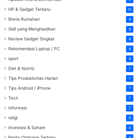
HP & Gadget Terbaru
10
Bisnis Rumahan
9
Skill yang Menghasilkan
8
Review Gadget Singkat
8
Rekomendasi Laptop / PC
8
sport
8
Diet & Nutrisi
7
Tips Produktivitas Harian
7
Tips Android / iPhone
7
Tech
7
Informasi
7
religi
6
Investasi & Saham
6
Berita Olahraga Terbaru
6