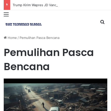
Trump Kirim Wapres JD Vance ke Pakistan untuk Perundingan Strategis dengan Iran
Menu
Sea
Home
/
Pemulihan Pasca Bencana
Pemulihan Pasca
Bencana