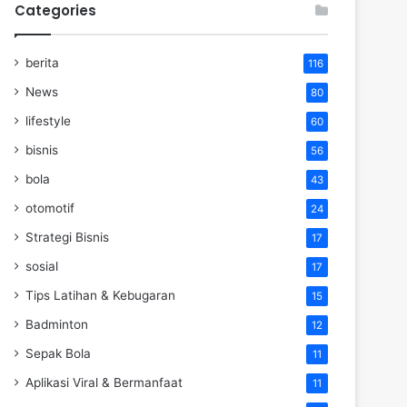
Categories
berita
116
News
80
lifestyle
60
bisnis
56
bola
43
otomotif
24
Strategi Bisnis
17
sosial
17
Tips Latihan & Kebugaran
15
Badminton
12
Sepak Bola
11
Aplikasi Viral & Bermanfaat
11