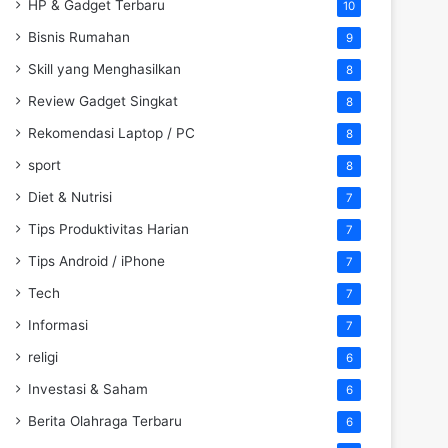
HP & Gadget Terbaru
10
Bisnis Rumahan
9
Skill yang Menghasilkan
8
Review Gadget Singkat
8
Rekomendasi Laptop / PC
8
sport
8
Diet & Nutrisi
7
Tips Produktivitas Harian
7
Tips Android / iPhone
7
Tech
7
Informasi
7
religi
6
Investasi & Saham
6
Berita Olahraga Terbaru
6