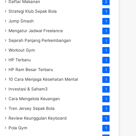
Daftar Makanan
2
Strategi Klub Sepak Bola
1
Jump Smash
1
Mengatur Jadwal Freelance
1
Sejarah Panjang Perkembangan
1
Workout Gym
1
HP Terbaru
1
HP Ram Besar Terbaru
1
10 Cara Menjaga Kesehatan Mental
1
Investasi & Saham3
1
Cara Mengelola Keuangan
1
Tren Jersey Sepak Bola
1
Review Keunggulan Keyboard
1
Pola Gym
1