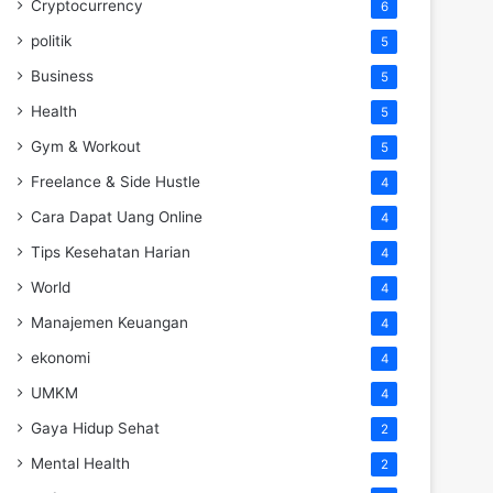
Cryptocurrency
6
politik
5
Business
5
Health
5
Gym & Workout
5
Freelance & Side Hustle
4
Cara Dapat Uang Online
4
Tips Kesehatan Harian
4
World
4
Manajemen Keuangan
4
ekonomi
4
UMKM
4
Gaya Hidup Sehat
2
Mental Health
2