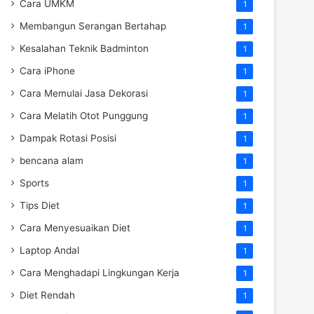
Cara UMKM
1
Membangun Serangan Bertahap
1
Kesalahan Teknik Badminton
1
Cara iPhone
1
Cara Memulai Jasa Dekorasi
1
Cara Melatih Otot Punggung
1
Dampak Rotasi Posisi
1
bencana alam
1
Sports
1
Tips Diet
1
Cara Menyesuaikan Diet
1
Laptop Andal
1
Cara Menghadapi Lingkungan Kerja
1
Diet Rendah
1