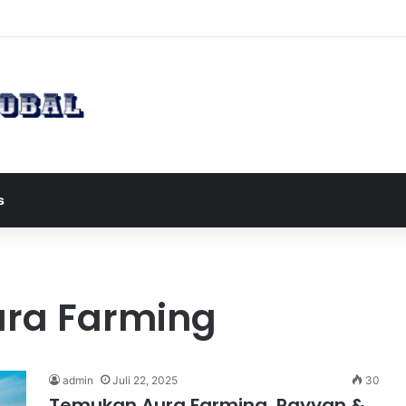
apres JD Vance ke Pakistan untuk Perundingan Strategis dengan Iran
s
ra Farming
admin
Juli 22, 2025
30
Temukan Aura Farming, Rayyan &