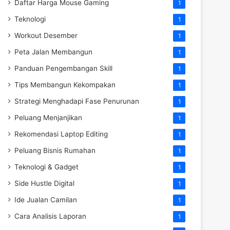
Daftar Harga Mouse Gaming
1
Teknologi
1
Workout Desember
1
Peta Jalan Membangun
1
Panduan Pengembangan Skill
1
Tips Membangun Kekompakan
1
Strategi Menghadapi Fase Penurunan
1
Peluang Menjanjikan
1
Rekomendasi Laptop Editing
1
Peluang Bisnis Rumahan
1
Teknologi & Gadget
1
Side Hustle Digital
1
Ide Jualan Camilan
1
Cara Analisis Laporan
1