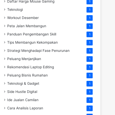
Daftar Harga Mouse Gaming
1
Teknologi
1
Workout Desember
1
Peta Jalan Membangun
1
Panduan Pengembangan Skill
1
Tips Membangun Kekompakan
1
Strategi Menghadapi Fase Penurunan
1
Peluang Menjanjikan
1
Rekomendasi Laptop Editing
1
Peluang Bisnis Rumahan
1
Teknologi & Gadget
1
Side Hustle Digital
1
Ide Jualan Camilan
1
Cara Analisis Laporan
1