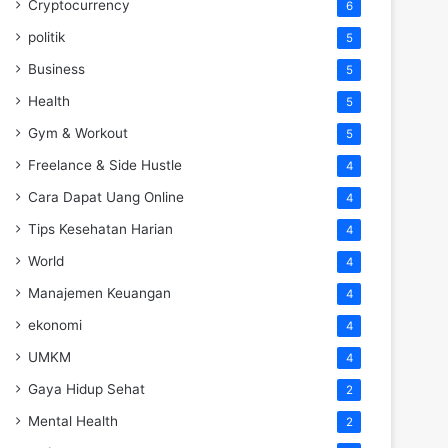
Cryptocurrency
6
politik
5
Business
5
Health
5
Gym & Workout
5
Freelance & Side Hustle
4
Cara Dapat Uang Online
4
Tips Kesehatan Harian
4
World
4
Manajemen Keuangan
4
ekonomi
4
UMKM
4
Gaya Hidup Sehat
2
Mental Health
2