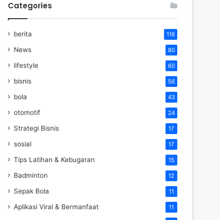
Categories
berita
116
News
80
lifestyle
60
bisnis
56
bola
43
otomotif
24
Strategi Bisnis
17
sosial
17
Tips Latihan & Kebugaran
15
Badminton
12
Sepak Bola
11
Aplikasi Viral & Bermanfaat
11