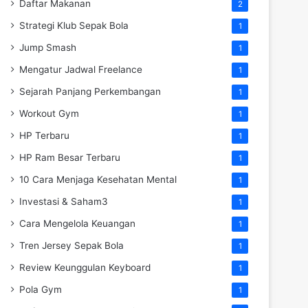
Daftar Makanan
2
Strategi Klub Sepak Bola
1
Jump Smash
1
Mengatur Jadwal Freelance
1
Sejarah Panjang Perkembangan
1
Workout Gym
1
HP Terbaru
1
HP Ram Besar Terbaru
1
10 Cara Menjaga Kesehatan Mental
1
Investasi & Saham3
1
Cara Mengelola Keuangan
1
Tren Jersey Sepak Bola
1
Review Keunggulan Keyboard
1
Pola Gym
1