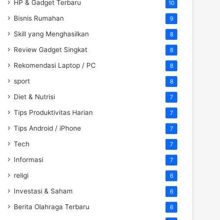
HP & Gadget Terbaru
10
Bisnis Rumahan
9
Skill yang Menghasilkan
8
Review Gadget Singkat
8
Rekomendasi Laptop / PC
8
sport
8
Diet & Nutrisi
7
Tips Produktivitas Harian
7
Tips Android / iPhone
7
Tech
7
Informasi
7
religi
6
Investasi & Saham
6
Berita Olahraga Terbaru
6