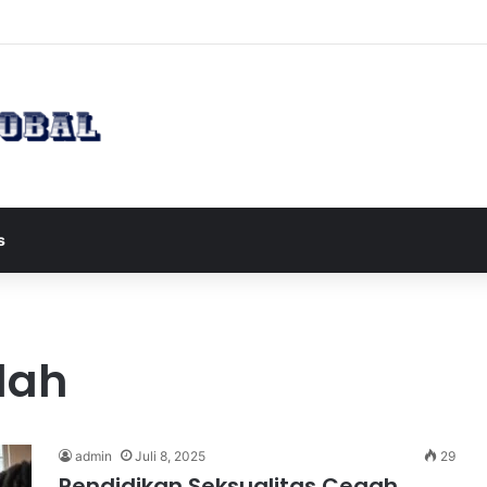
 Wapres JD Vance ke Pakistan untuk Perundingan Strategis dengan Iran
s
lah
admin
Juli 8, 2025
29
Pendidikan Seksualitas Cegah