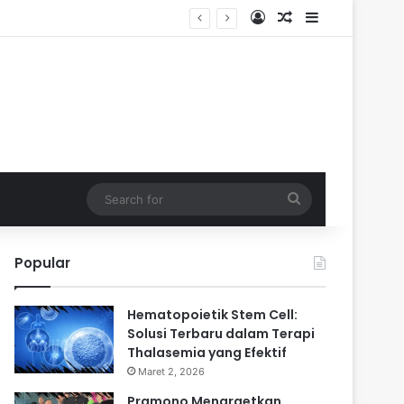
Log In
Random Article
Sidebar
Search
for
Popular
Hematopoietik Stem Cell:
Solusi Terbaru dalam Terapi
Thalasemia yang Efektif
Maret 2, 2026
Pramono Menargetkan