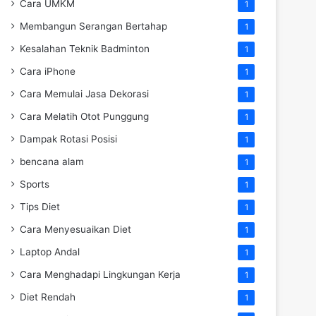
Cara UMKM
1
Membangun Serangan Bertahap
1
Kesalahan Teknik Badminton
1
Cara iPhone
1
Cara Memulai Jasa Dekorasi
1
Cara Melatih Otot Punggung
1
Dampak Rotasi Posisi
1
bencana alam
1
Sports
1
Tips Diet
1
Cara Menyesuaikan Diet
1
Laptop Andal
1
Cara Menghadapi Lingkungan Kerja
1
Diet Rendah
1