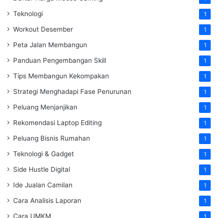
Teknologi
1
Workout Desember
1
Peta Jalan Membangun
1
Panduan Pengembangan Skill
1
Tips Membangun Kekompakan
1
Strategi Menghadapi Fase Penurunan
1
Peluang Menjanjikan
1
Rekomendasi Laptop Editing
1
Peluang Bisnis Rumahan
1
Teknologi & Gadget
1
Side Hustle Digital
1
Ide Jualan Camilan
1
Cara Analisis Laporan
1
Cara UMKM
1