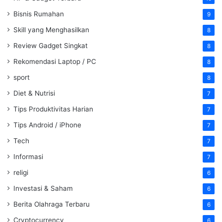
Bisnis Rumahan
9
Skill yang Menghasilkan
8
Review Gadget Singkat
8
Rekomendasi Laptop / PC
8
sport
8
Diet & Nutrisi
7
Tips Produktivitas Harian
7
Tips Android / iPhone
7
Tech
7
Informasi
7
religi
6
Investasi & Saham
6
Berita Olahraga Terbaru
6
Cryptocurrency
6