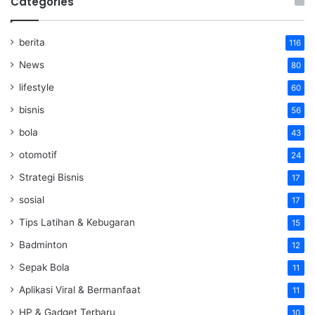
Categories
berita
116
News
80
lifestyle
60
bisnis
56
bola
43
otomotif
24
Strategi Bisnis
17
sosial
17
Tips Latihan & Kebugaran
15
Badminton
12
Sepak Bola
11
Aplikasi Viral & Bermanfaat
11
HP & Gadget Terbaru
10