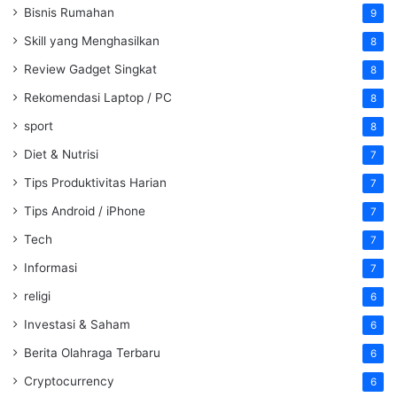
Bisnis Rumahan
9
Skill yang Menghasilkan
8
Review Gadget Singkat
8
Rekomendasi Laptop / PC
8
sport
8
Diet & Nutrisi
7
Tips Produktivitas Harian
7
Tips Android / iPhone
7
Tech
7
Informasi
7
religi
6
Investasi & Saham
6
Berita Olahraga Terbaru
6
Cryptocurrency
6