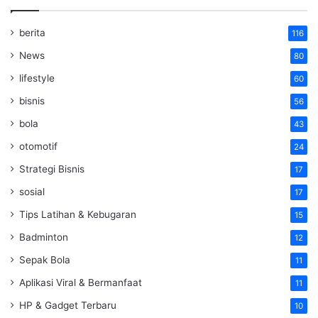
berita
116
News
80
lifestyle
60
bisnis
56
bola
43
otomotif
24
Strategi Bisnis
17
sosial
17
Tips Latihan & Kebugaran
15
Badminton
12
Sepak Bola
11
Aplikasi Viral & Bermanfaat
11
HP & Gadget Terbaru
10