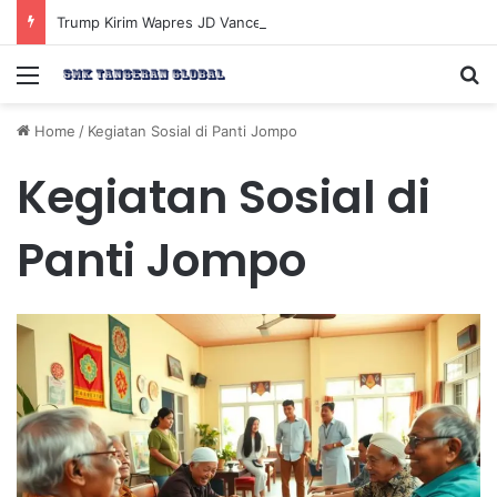
Trump Kirim Wapres JD Vance ke Pakistan untuk Perundingan Strategis dengan Iran
Menu
Se
Home
/
Kegiatan Sosial di Panti Jompo
Kegiatan Sosial di
Panti Jompo