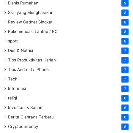
Bisnis Rumahan
9
Skill yang Menghasilkan
8
Review Gadget Singkat
8
Rekomendasi Laptop / PC
8
sport
8
Diet & Nutrisi
7
Tips Produktivitas Harian
7
Tips Android / iPhone
7
Tech
7
Informasi
7
religi
6
Investasi & Saham
6
Berita Olahraga Terbaru
6
Cryptocurrency
6