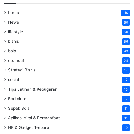
berita
116
News
80
lifestyle
60
bisnis
56
bola
43
otomotif
24
Strategi Bisnis
17
sosial
17
Tips Latihan & Kebugaran
15
Badminton
12
Sepak Bola
11
Aplikasi Viral & Bermanfaat
11
HP & Gadget Terbaru
10