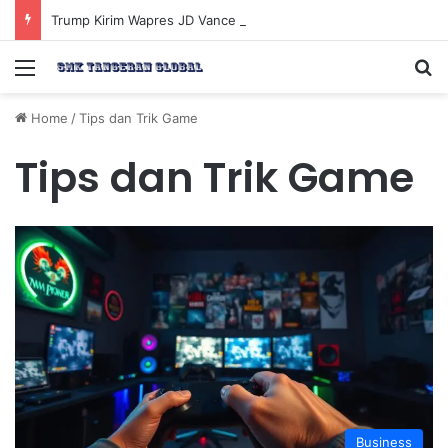
Trump Kirim Wapres JD Vance ke Pakistan untuk Perundingan Strategis dengan Iran
Menu
Se
Home
/
Tips dan Trik Game
Tips dan Trik Game
Business