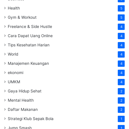
Health
5
Gym & Workout
5
Freelance & Side Hustle
4
Cara Dapat Uang Online
4
Tips Kesehatan Harian
4
World
4
Manajemen Keuangan
4
ekonomi
4
UMKM
4
Gaya Hidup Sehat
2
Mental Health
2
Daftar Makanan
2
Strategi Klub Sepak Bola
1
Jump Smash
1