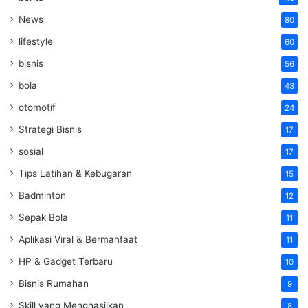
News
80
lifestyle
60
bisnis
56
bola
43
otomotif
24
Strategi Bisnis
17
sosial
17
Tips Latihan & Kebugaran
15
Badminton
12
Sepak Bola
11
Aplikasi Viral & Bermanfaat
11
HP & Gadget Terbaru
10
Bisnis Rumahan
9
Skill yang Menghasilkan
8