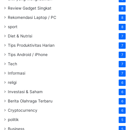
Review Gadget Singkat
8
Rekomendasi Laptop / PC
8
sport
8
Diet & Nutrisi
7
Tips Produktivitas Harian
7
Tips Android / iPhone
7
Tech
7
Informasi
7
religi
6
Investasi & Saham
6
Berita Olahraga Terbaru
6
Cryptocurrency
6
politik
5
Business
5