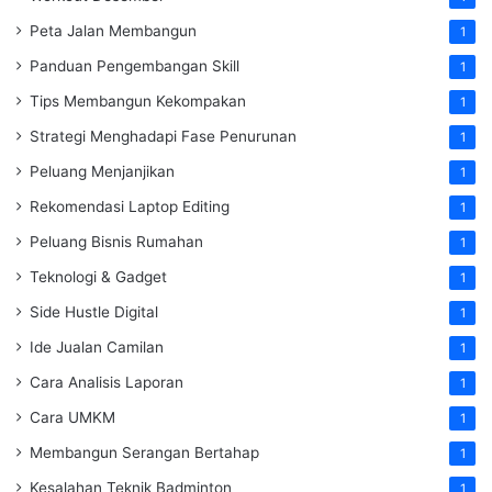
Peta Jalan Membangun
1
Panduan Pengembangan Skill
1
Tips Membangun Kekompakan
1
Strategi Menghadapi Fase Penurunan
1
Peluang Menjanjikan
1
Rekomendasi Laptop Editing
1
Peluang Bisnis Rumahan
1
Teknologi & Gadget
1
Side Hustle Digital
1
Ide Jualan Camilan
1
Cara Analisis Laporan
1
Cara UMKM
1
Membangun Serangan Bertahap
1
Kesalahan Teknik Badminton
1