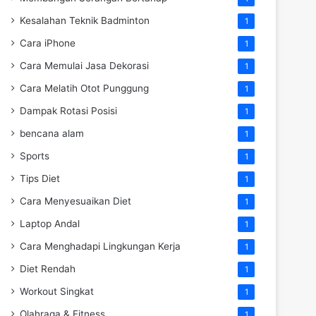
Kesalahan Teknik Badminton
1
Cara iPhone
1
Cara Memulai Jasa Dekorasi
1
Cara Melatih Otot Punggung
1
Dampak Rotasi Posisi
1
bencana alam
1
Sports
1
Tips Diet
1
Cara Menyesuaikan Diet
1
Laptop Andal
1
Cara Menghadapi Lingkungan Kerja
1
Diet Rendah
1
Workout Singkat
1
Olahraga & Fitness
1