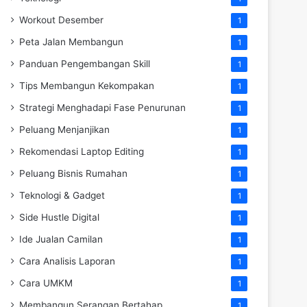
Workout Desember
1
Peta Jalan Membangun
1
Panduan Pengembangan Skill
1
Tips Membangun Kekompakan
1
Strategi Menghadapi Fase Penurunan
1
Peluang Menjanjikan
1
Rekomendasi Laptop Editing
1
Peluang Bisnis Rumahan
1
Teknologi & Gadget
1
Side Hustle Digital
1
Ide Jualan Camilan
1
Cara Analisis Laporan
1
Cara UMKM
1
Membangun Serangan Bertahap
1