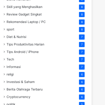
Skill yang Menghasilkan
8
Review Gadget Singkat
8
Rekomendasi Laptop / PC
8
sport
8
Diet & Nutrisi
7
Tips Produktivitas Harian
7
Tips Android / iPhone
7
Tech
7
Informasi
7
religi
6
Investasi & Saham
6
Berita Olahraga Terbaru
6
Cryptocurrency
6
politik
5