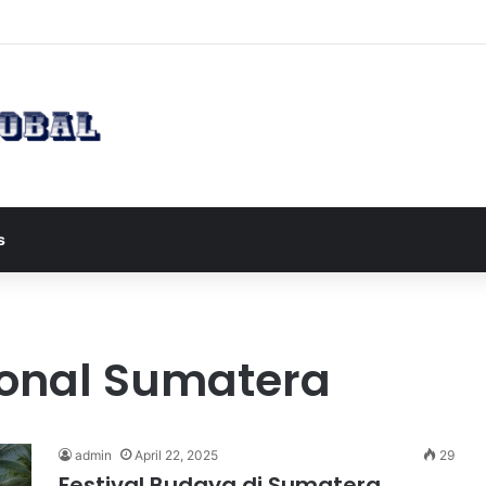
apres JD Vance ke Pakistan untuk Perundingan Strategis dengan Iran
s
ional Sumatera
admin
April 22, 2025
29
Festival Budaya di Sumatera,