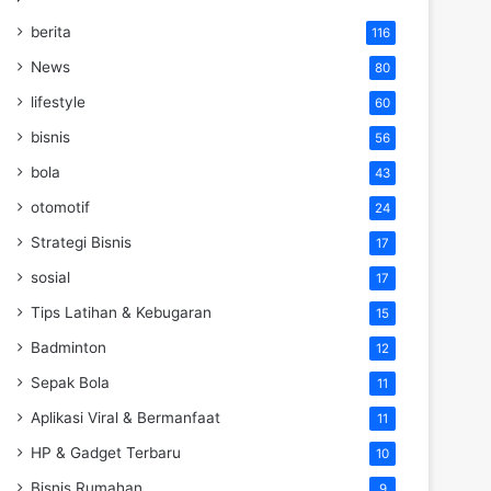
berita
116
News
80
lifestyle
60
bisnis
56
bola
43
otomotif
24
Strategi Bisnis
17
sosial
17
Tips Latihan & Kebugaran
15
Badminton
12
Sepak Bola
11
Aplikasi Viral & Bermanfaat
11
HP & Gadget Terbaru
10
Bisnis Rumahan
9