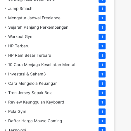
Jump Smash
1
Mengatur Jadwal Freelance
1
Sejarah Panjang Perkembangan
1
Workout Gym
1
HP Terbaru
1
HP Ram Besar Terbaru
1
10 Cara Menjaga Kesehatan Mental
1
Investasi & Saham3
1
Cara Mengelola Keuangan
1
Tren Jersey Sepak Bola
1
Review Keunggulan Keyboard
1
Pola Gym
1
Daftar Harga Mouse Gaming
1
Teknologi
1