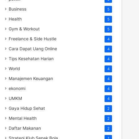
Business
5
Health
5
Gym & Workout
5
Freelance & Side Hustle
4
Cara Dapat Uang Online
4
Tips Kesehatan Harian
4
World
4
Manajemen Keuangan
4
ekonomi
4
UMKM
4
Gaya Hidup Sehat
2
Mental Health
2
Daftar Makanan
2
Strategi Klub Sepak Bola
1