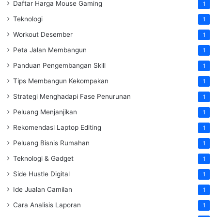
Daftar Harga Mouse Gaming
1
Teknologi
1
Workout Desember
1
Peta Jalan Membangun
1
Panduan Pengembangan Skill
1
Tips Membangun Kekompakan
1
Strategi Menghadapi Fase Penurunan
1
Peluang Menjanjikan
1
Rekomendasi Laptop Editing
1
Peluang Bisnis Rumahan
1
Teknologi & Gadget
1
Side Hustle Digital
1
Ide Jualan Camilan
1
Cara Analisis Laporan
1