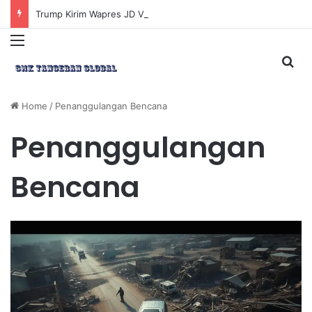
Trump Kirim Wapres JD Vance ke Pakistan untuk Perundingan Strategis dengan Iran
Menu
Sea
Home
/
Penanggulangan Bencana
Penanggulangan
Bencana