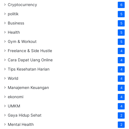
Cryptocurrency
6
politik
5
Business
5
Health
5
Gym & Workout
5
Freelance & Side Hustle
4
Cara Dapat Uang Online
4
Tips Kesehatan Harian
4
World
4
Manajemen Keuangan
4
ekonomi
4
UMKM
4
Gaya Hidup Sehat
2
Mental Health
2