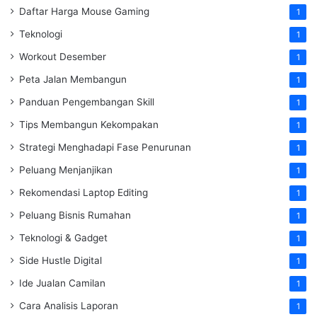
Daftar Harga Mouse Gaming
1
Teknologi
1
Workout Desember
1
Peta Jalan Membangun
1
Panduan Pengembangan Skill
1
Tips Membangun Kekompakan
1
Strategi Menghadapi Fase Penurunan
1
Peluang Menjanjikan
1
Rekomendasi Laptop Editing
1
Peluang Bisnis Rumahan
1
Teknologi & Gadget
1
Side Hustle Digital
1
Ide Jualan Camilan
1
Cara Analisis Laporan
1