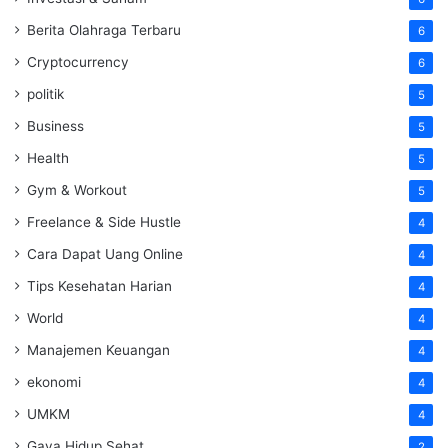
Berita Olahraga Terbaru
6
Cryptocurrency
6
politik
5
Business
5
Health
5
Gym & Workout
5
Freelance & Side Hustle
4
Cara Dapat Uang Online
4
Tips Kesehatan Harian
4
World
4
Manajemen Keuangan
4
ekonomi
4
UMKM
4
Gaya Hidup Sehat
2