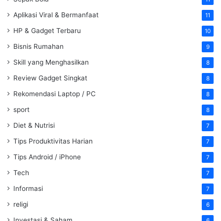
Aplikasi Viral & Bermanfaat
11
HP & Gadget Terbaru
10
Bisnis Rumahan
9
Skill yang Menghasilkan
8
Review Gadget Singkat
8
Rekomendasi Laptop / PC
8
sport
8
Diet & Nutrisi
7
Tips Produktivitas Harian
7
Tips Android / iPhone
7
Tech
7
Informasi
7
religi
6
Investasi & Saham
6