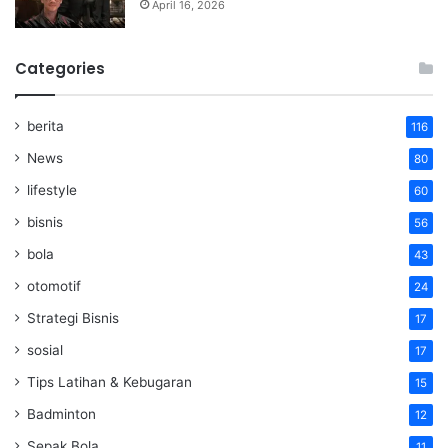
April 16, 2026
Categories
berita
116
News
80
lifestyle
60
bisnis
56
bola
43
otomotif
24
Strategi Bisnis
17
sosial
17
Tips Latihan & Kebugaran
15
Badminton
12
Sepak Bola
11