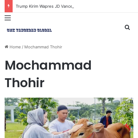
Trump Kirim Wapres JD Vance ke Pakistan untuk Perundingan Strategis dengan Iran
Menu
Sea
Home
/
Mochammad Thohir
Mochammad
Thohir