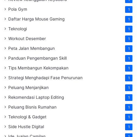
Pola Gym
1
Daftar Harga Mouse Gaming
1
Teknologi
1
Workout Desember
1
Peta Jalan Membangun
1
Panduan Pengembangan Skill
1
Tips Membangun Kekompakan
1
Strategi Menghadapi Fase Penurunan
1
Peluang Menjanjikan
1
Rekomendasi Laptop Editing
1
Peluang Bisnis Rumahan
1
Teknologi & Gadget
1
Side Hustle Digital
1
Ide Jualan Camilan
1