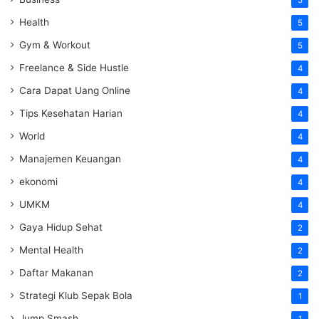
5
Health
5
Gym & Workout
5
Freelance & Side Hustle
4
Cara Dapat Uang Online
4
Tips Kesehatan Harian
4
World
4
Manajemen Keuangan
4
ekonomi
4
UMKM
4
Gaya Hidup Sehat
2
Mental Health
2
Daftar Makanan
2
Strategi Klub Sepak Bola
1
Jump Smash