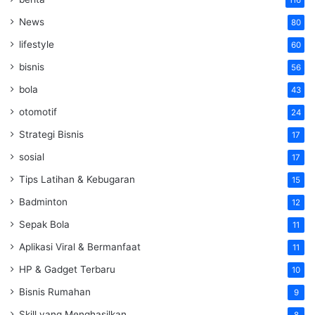
116
News
80
lifestyle
60
bisnis
56
bola
43
otomotif
24
Strategi Bisnis
17
sosial
17
Tips Latihan & Kebugaran
15
Badminton
12
Sepak Bola
11
Aplikasi Viral & Bermanfaat
11
HP & Gadget Terbaru
10
Bisnis Rumahan
9
Skill yang Menghasilkan