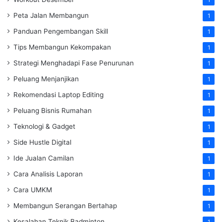
1
Peta Jalan Membangun
1
Panduan Pengembangan Skill
1
Tips Membangun Kekompakan
1
Strategi Menghadapi Fase Penurunan
1
Peluang Menjanjikan
1
Rekomendasi Laptop Editing
1
Peluang Bisnis Rumahan
1
Teknologi & Gadget
1
Side Hustle Digital
1
Ide Jualan Camilan
1
Cara Analisis Laporan
1
Cara UMKM
1
Membangun Serangan Bertahap
1
Kesalahan Teknik Badminton