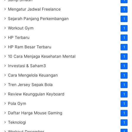
1
Mengatur Jadwal Freelance
1
Sejarah Panjang Perkembangan
1
Workout Gym
1
HP Terbaru
1
HP Ram Besar Terbaru
1
10 Cara Menjaga Kesehatan Mental
1
Investasi & Saham3
1
Cara Mengelola Keuangan
1
Tren Jersey Sepak Bola
1
Review Keunggulan Keyboard
1
Pola Gym
1
Daftar Harga Mouse Gaming
1
Teknologi
1
Workout Desember