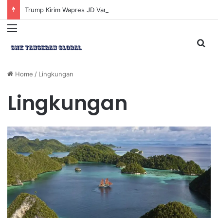
Trump Kirim Wapres JD Vance ke Pakistan untuk Perundingan Strategis dengan Iran
Menu
Sea
Home
/
Lingkungan
Lingkungan