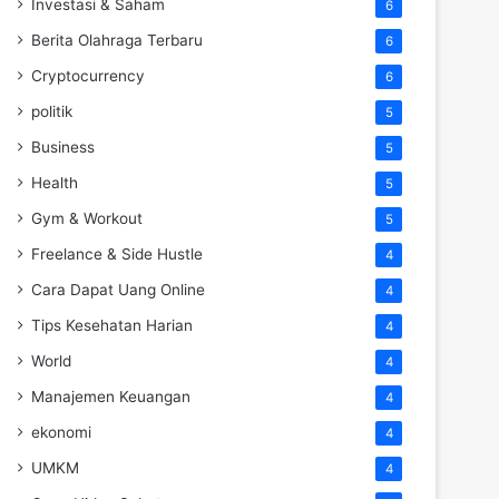
Investasi & Saham
6
Berita Olahraga Terbaru
6
Cryptocurrency
6
politik
5
Business
5
Health
5
Gym & Workout
5
Freelance & Side Hustle
4
Cara Dapat Uang Online
4
Tips Kesehatan Harian
4
World
4
Manajemen Keuangan
4
ekonomi
4
UMKM
4