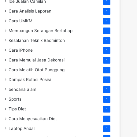
Ide Jualan Camilan
1
Cara Analisis Laporan
1
Cara UMKM
1
Membangun Serangan Bertahap
1
Kesalahan Teknik Badminton
1
Cara iPhone
1
Cara Memulai Jasa Dekorasi
1
Cara Melatih Otot Punggung
1
Dampak Rotasi Posisi
1
bencana alam
1
Sports
1
Tips Diet
1
Cara Menyesuaikan Diet
1
Laptop Andal
1