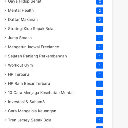
Gaya Hidup Sehat
2
Mental Health
2
Daftar Makanan
2
Strategi Klub Sepak Bola
1
Jump Smash
1
Mengatur Jadwal Freelance
1
Sejarah Panjang Perkembangan
1
Workout Gym
1
HP Terbaru
1
HP Ram Besar Terbaru
1
10 Cara Menjaga Kesehatan Mental
1
Investasi & Saham3
1
Cara Mengelola Keuangan
1
Tren Jersey Sepak Bola
1