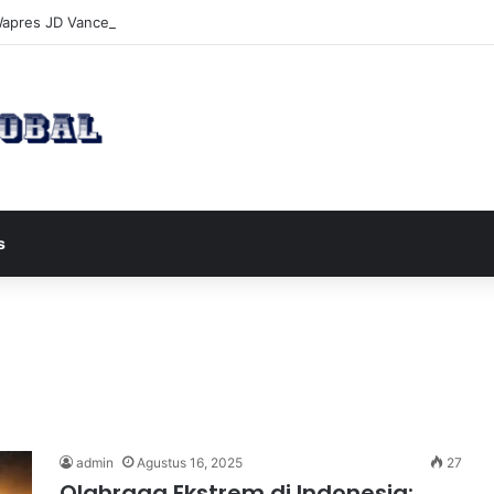
apres JD Vance ke Pakistan untuk Perundingan Strategis dengan Iran
s
admin
Agustus 16, 2025
27
Olahraga Ekstrem di Indonesia: