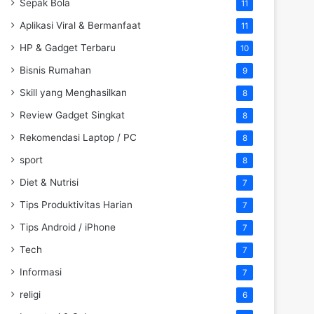
Sepak Bola
11
Aplikasi Viral & Bermanfaat
11
HP & Gadget Terbaru
10
Bisnis Rumahan
9
Skill yang Menghasilkan
8
Review Gadget Singkat
8
Rekomendasi Laptop / PC
8
sport
8
Diet & Nutrisi
7
Tips Produktivitas Harian
7
Tips Android / iPhone
7
Tech
7
Informasi
7
religi
6