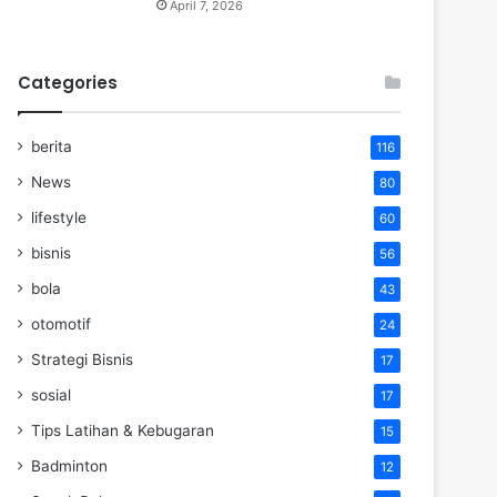
April 7, 2026
Categories
berita
116
News
80
lifestyle
60
bisnis
56
bola
43
otomotif
24
Strategi Bisnis
17
sosial
17
Tips Latihan & Kebugaran
15
Badminton
12