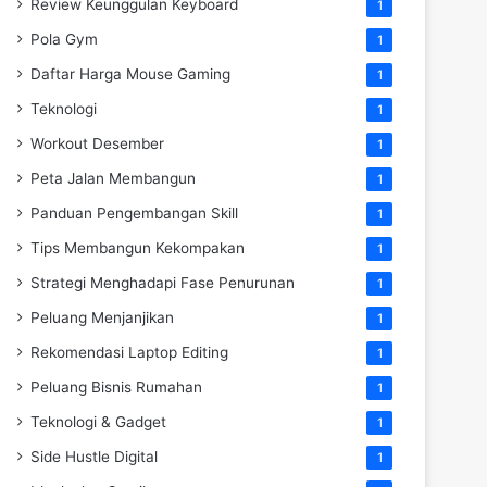
Review Keunggulan Keyboard
1
Pola Gym
1
Daftar Harga Mouse Gaming
1
Teknologi
1
Workout Desember
1
Peta Jalan Membangun
1
Panduan Pengembangan Skill
1
Tips Membangun Kekompakan
1
Strategi Menghadapi Fase Penurunan
1
Peluang Menjanjikan
1
Rekomendasi Laptop Editing
1
Peluang Bisnis Rumahan
1
Teknologi & Gadget
1
Side Hustle Digital
1