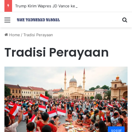
Trump Kirim Wapres JD Vance ke Pakistan untuk Perundingan Strategis dengan Iran
Menu
Se
Home
/
Tradisi Perayaan
Tradisi Perayaan
sosial