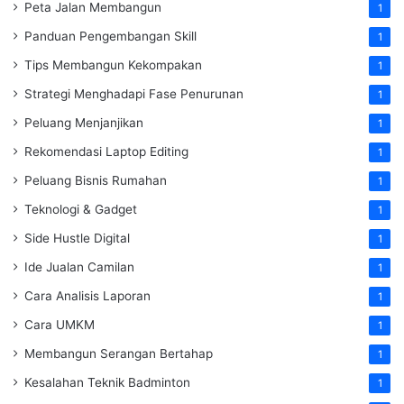
Peta Jalan Membangun
1
Panduan Pengembangan Skill
1
Tips Membangun Kekompakan
1
Strategi Menghadapi Fase Penurunan
1
Peluang Menjanjikan
1
Rekomendasi Laptop Editing
1
Peluang Bisnis Rumahan
1
Teknologi & Gadget
1
Side Hustle Digital
1
Ide Jualan Camilan
1
Cara Analisis Laporan
1
Cara UMKM
1
Membangun Serangan Bertahap
1
Kesalahan Teknik Badminton
1