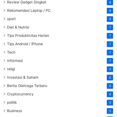
Review Gadget Singkat
8
Rekomendasi Laptop / PC
8
sport
8
Diet & Nutrisi
7
Tips Produktivitas Harian
7
Tips Android / iPhone
7
Tech
7
Informasi
7
religi
6
Investasi & Saham
6
Berita Olahraga Terbaru
6
Cryptocurrency
6
politik
5
Business
5