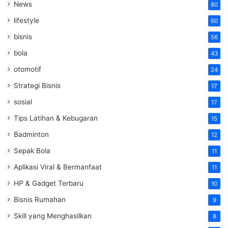
News
80
lifestyle
60
bisnis
56
bola
43
otomotif
24
Strategi Bisnis
17
sosial
17
Tips Latihan & Kebugaran
15
Badminton
12
Sepak Bola
11
Aplikasi Viral & Bermanfaat
11
HP & Gadget Terbaru
10
Bisnis Rumahan
9
Skill yang Menghasilkan
8