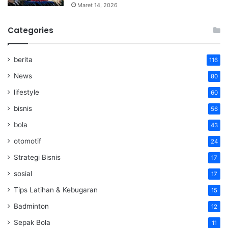
Maret 14, 2026
Categories
berita
116
News
80
lifestyle
60
bisnis
56
bola
43
otomotif
24
Strategi Bisnis
17
sosial
17
Tips Latihan & Kebugaran
15
Badminton
12
Sepak Bola
11