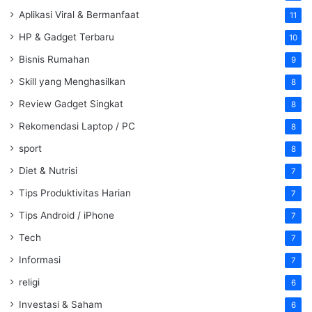
Aplikasi Viral & Bermanfaat
11
HP & Gadget Terbaru
10
Bisnis Rumahan
9
Skill yang Menghasilkan
8
Review Gadget Singkat
8
Rekomendasi Laptop / PC
8
sport
8
Diet & Nutrisi
7
Tips Produktivitas Harian
7
Tips Android / iPhone
7
Tech
7
Informasi
7
religi
6
Investasi & Saham
6