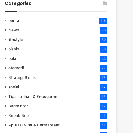
Categories
berita
116
News
80
lifestyle
60
bisnis
56
bola
43
otomotif
24
Strategi Bisnis
17
sosial
17
Tips Latihan & Kebugaran
15
Badminton
12
Sepak Bola
11
Aplikasi Viral & Bermanfaat
11