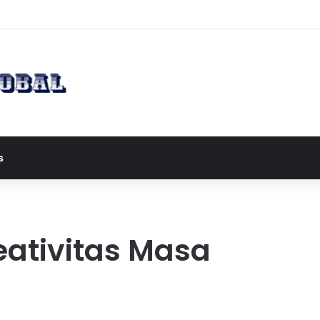
apres JD Vance ke Pakistan untuk Perundingan Strategis dengan Iran
s
eativitas Masa