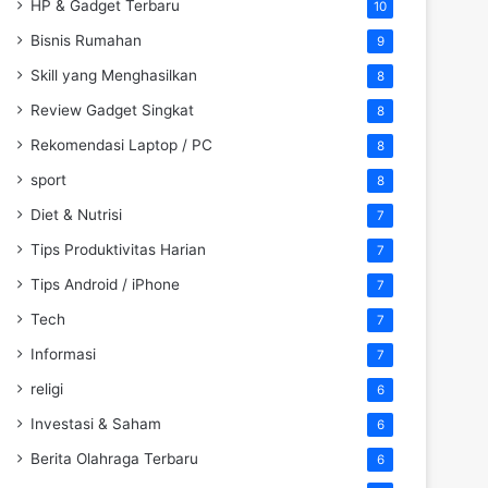
HP & Gadget Terbaru
10
Bisnis Rumahan
9
Skill yang Menghasilkan
8
Review Gadget Singkat
8
Rekomendasi Laptop / PC
8
sport
8
Diet & Nutrisi
7
Tips Produktivitas Harian
7
Tips Android / iPhone
7
Tech
7
Informasi
7
religi
6
Investasi & Saham
6
Berita Olahraga Terbaru
6