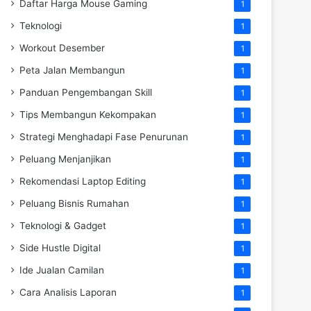
Daftar Harga Mouse Gaming
1
Teknologi
1
Workout Desember
1
Peta Jalan Membangun
1
Panduan Pengembangan Skill
1
Tips Membangun Kekompakan
1
Strategi Menghadapi Fase Penurunan
1
Peluang Menjanjikan
1
Rekomendasi Laptop Editing
1
Peluang Bisnis Rumahan
1
Teknologi & Gadget
1
Side Hustle Digital
1
Ide Jualan Camilan
1
Cara Analisis Laporan
1