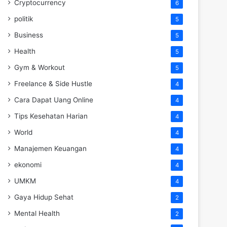
Cryptocurrency
6
politik
5
Business
5
Health
5
Gym & Workout
5
Freelance & Side Hustle
4
Cara Dapat Uang Online
4
Tips Kesehatan Harian
4
World
4
Manajemen Keuangan
4
ekonomi
4
UMKM
4
Gaya Hidup Sehat
2
Mental Health
2