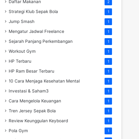
Daftar Makanan
2
Strategi Klub Sepak Bola
1
Jump Smash
1
Mengatur Jadwal Freelance
1
Sejarah Panjang Perkembangan
1
Workout Gym
1
HP Terbaru
1
HP Ram Besar Terbaru
1
10 Cara Menjaga Kesehatan Mental
1
Investasi & Saham3
1
Cara Mengelola Keuangan
1
Tren Jersey Sepak Bola
1
Review Keunggulan Keyboard
1
Pola Gym
1