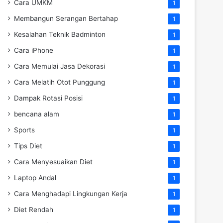
Cara UMKM
1
Membangun Serangan Bertahap
1
Kesalahan Teknik Badminton
1
Cara iPhone
1
Cara Memulai Jasa Dekorasi
1
Cara Melatih Otot Punggung
1
Dampak Rotasi Posisi
1
bencana alam
1
Sports
1
Tips Diet
1
Cara Menyesuaikan Diet
1
Laptop Andal
1
Cara Menghadapi Lingkungan Kerja
1
Diet Rendah
1