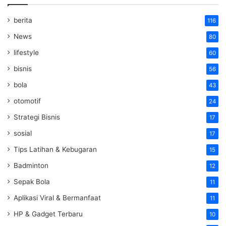
berita
116
News
80
lifestyle
60
bisnis
56
bola
43
otomotif
24
Strategi Bisnis
17
sosial
17
Tips Latihan & Kebugaran
15
Badminton
12
Sepak Bola
11
Aplikasi Viral & Bermanfaat
11
HP & Gadget Terbaru
10