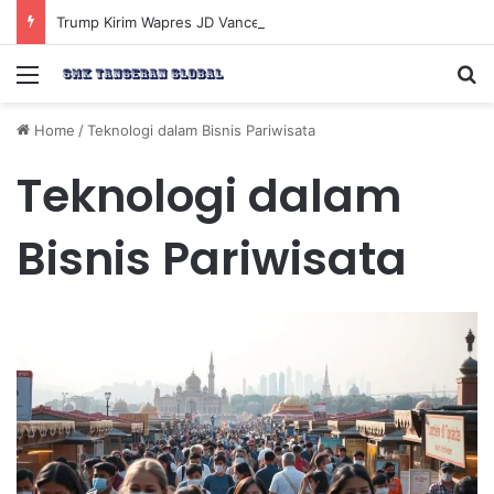
Trump Kirim Wapres JD Vance ke Pakistan untuk Perundingan Strategis dengan Iran
Menu
Se
Home
/
Teknologi dalam Bisnis Pariwisata
Teknologi dalam
Bisnis Pariwisata