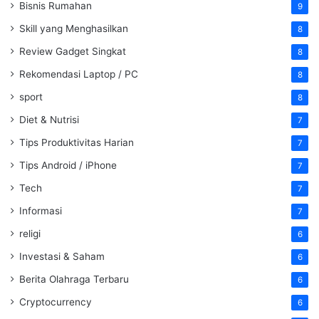
Bisnis Rumahan
9
Skill yang Menghasilkan
8
Review Gadget Singkat
8
Rekomendasi Laptop / PC
8
sport
8
Diet & Nutrisi
7
Tips Produktivitas Harian
7
Tips Android / iPhone
7
Tech
7
Informasi
7
religi
6
Investasi & Saham
6
Berita Olahraga Terbaru
6
Cryptocurrency
6