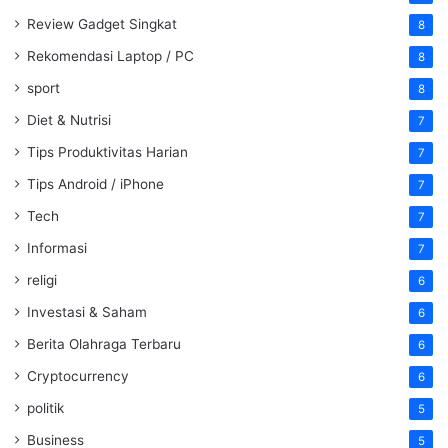
Review Gadget Singkat
8
Rekomendasi Laptop / PC
8
sport
8
Diet & Nutrisi
7
Tips Produktivitas Harian
7
Tips Android / iPhone
7
Tech
7
Informasi
7
religi
6
Investasi & Saham
6
Berita Olahraga Terbaru
6
Cryptocurrency
6
politik
5
Business
5