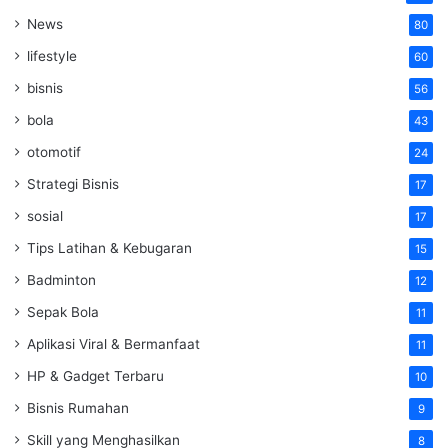
News
80
lifestyle
60
bisnis
56
bola
43
otomotif
24
Strategi Bisnis
17
sosial
17
Tips Latihan & Kebugaran
15
Badminton
12
Sepak Bola
11
Aplikasi Viral & Bermanfaat
11
HP & Gadget Terbaru
10
Bisnis Rumahan
9
Skill yang Menghasilkan
8