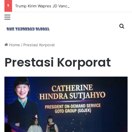
Trump Kirim Wapres JD Vance ke Pakistan untuk Perundingan Strategis dengan Iran
Menu
Sea
Home
/
Prestasi Korporat
Prestasi Korporat