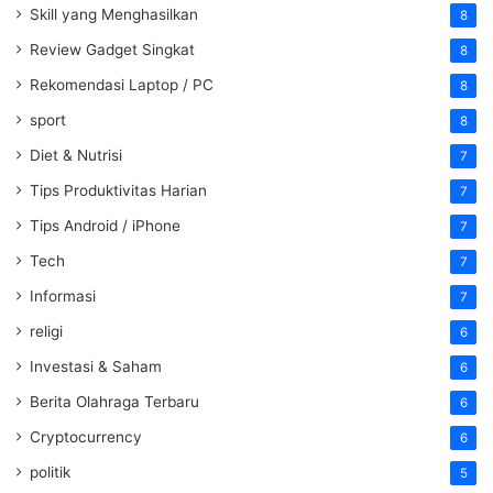
Skill yang Menghasilkan
8
Review Gadget Singkat
8
Rekomendasi Laptop / PC
8
sport
8
Diet & Nutrisi
7
Tips Produktivitas Harian
7
Tips Android / iPhone
7
Tech
7
Informasi
7
religi
6
Investasi & Saham
6
Berita Olahraga Terbaru
6
Cryptocurrency
6
politik
5