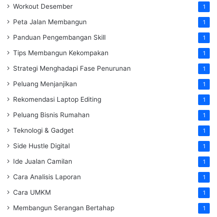
Workout Desember
1
Peta Jalan Membangun
1
Panduan Pengembangan Skill
1
Tips Membangun Kekompakan
1
Strategi Menghadapi Fase Penurunan
1
Peluang Menjanjikan
1
Rekomendasi Laptop Editing
1
Peluang Bisnis Rumahan
1
Teknologi & Gadget
1
Side Hustle Digital
1
Ide Jualan Camilan
1
Cara Analisis Laporan
1
Cara UMKM
1
Membangun Serangan Bertahap
1