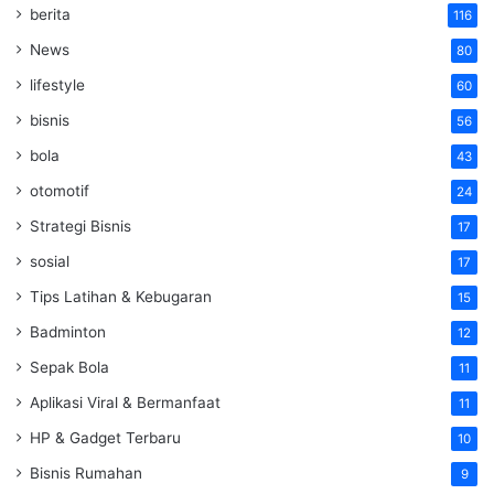
berita
116
News
80
lifestyle
60
bisnis
56
bola
43
otomotif
24
Strategi Bisnis
17
sosial
17
Tips Latihan & Kebugaran
15
Badminton
12
Sepak Bola
11
Aplikasi Viral & Bermanfaat
11
HP & Gadget Terbaru
10
Bisnis Rumahan
9