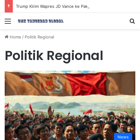
Trump Kirim Wapres JD Vance ke Pakistan untuk Perundingan Strategis dengan Iran
Menu
Se
Home
/
Politik Regional
Politik Regional
News