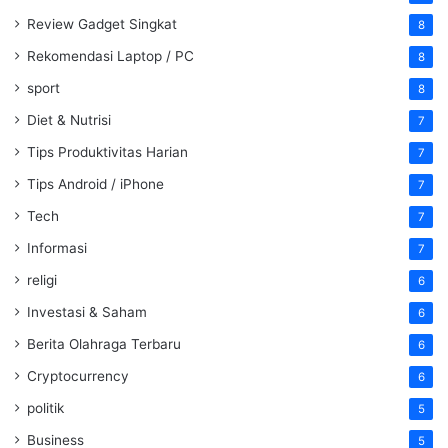
Review Gadget Singkat
8
Rekomendasi Laptop / PC
8
sport
8
Diet & Nutrisi
7
Tips Produktivitas Harian
7
Tips Android / iPhone
7
Tech
7
Informasi
7
religi
6
Investasi & Saham
6
Berita Olahraga Terbaru
6
Cryptocurrency
6
politik
5
Business
5