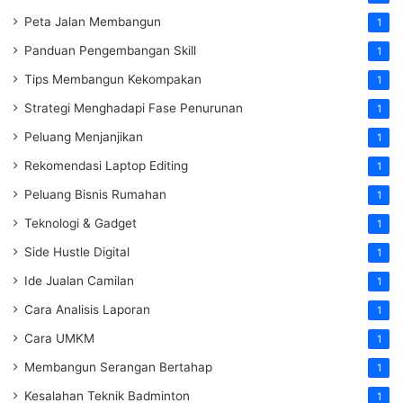
Peta Jalan Membangun
1
Panduan Pengembangan Skill
1
Tips Membangun Kekompakan
1
Strategi Menghadapi Fase Penurunan
1
Peluang Menjanjikan
1
Rekomendasi Laptop Editing
1
Peluang Bisnis Rumahan
1
Teknologi & Gadget
1
Side Hustle Digital
1
Ide Jualan Camilan
1
Cara Analisis Laporan
1
Cara UMKM
1
Membangun Serangan Bertahap
1
Kesalahan Teknik Badminton
1