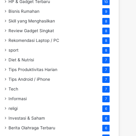
HP & Gadget Terbaru
10
Bisnis Rumahan
9
Skill yang Menghasilkan
8
Review Gadget Singkat
8
Rekomendasi Laptop / PC
8
sport
8
Diet & Nutrisi
7
Tips Produktivitas Harian
7
Tips Android / iPhone
7
Tech
7
Informasi
7
religi
6
Investasi & Saham
6
Berita Olahraga Terbaru
6