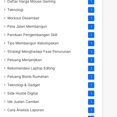
Daftar Harga Mouse Gaming
1
Teknologi
1
Workout Desember
1
Peta Jalan Membangun
1
Panduan Pengembangan Skill
1
Tips Membangun Kekompakan
1
Strategi Menghadapi Fase Penurunan
1
Peluang Menjanjikan
1
Rekomendasi Laptop Editing
1
Peluang Bisnis Rumahan
1
Teknologi & Gadget
1
Side Hustle Digital
1
Ide Jualan Camilan
1
Cara Analisis Laporan
1