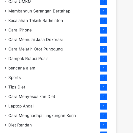
Cara UMKM
1
Membangun Serangan Bertahap
1
Kesalahan Teknik Badminton
1
Cara iPhone
1
Cara Memulai Jasa Dekorasi
1
Cara Melatih Otot Punggung
1
Dampak Rotasi Posisi
1
bencana alam
1
Sports
1
Tips Diet
1
Cara Menyesuaikan Diet
1
Laptop Andal
1
Cara Menghadapi Lingkungan Kerja
1
Diet Rendah
1