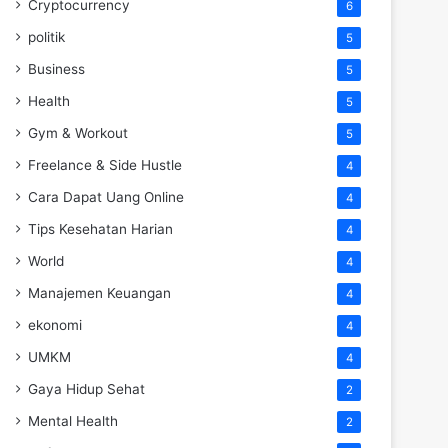
Cryptocurrency
6
politik
5
Business
5
Health
5
Gym & Workout
5
Freelance & Side Hustle
4
Cara Dapat Uang Online
4
Tips Kesehatan Harian
4
World
4
Manajemen Keuangan
4
ekonomi
4
UMKM
4
Gaya Hidup Sehat
2
Mental Health
2