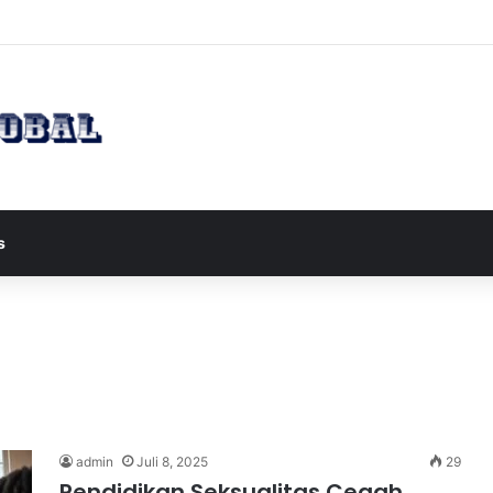
apres JD Vance ke Pakistan untuk Perundingan Strategis dengan Iran
s
admin
Juli 8, 2025
29
Pendidikan Seksualitas Cegah