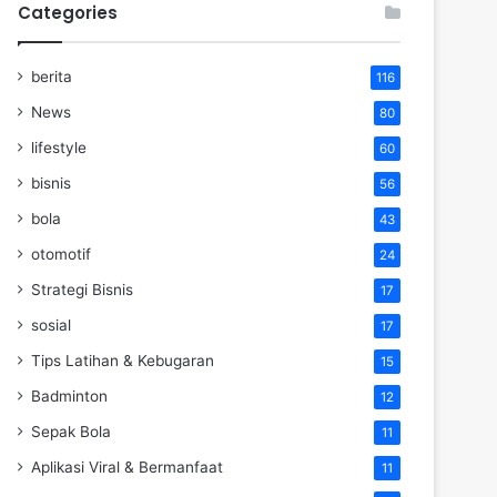
Categories
berita
116
News
80
lifestyle
60
bisnis
56
bola
43
otomotif
24
Strategi Bisnis
17
sosial
17
Tips Latihan & Kebugaran
15
Badminton
12
Sepak Bola
11
Aplikasi Viral & Bermanfaat
11