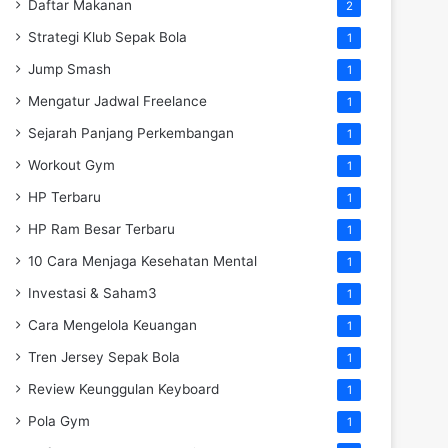
Daftar Makanan
2
Strategi Klub Sepak Bola
1
Jump Smash
1
Mengatur Jadwal Freelance
1
Sejarah Panjang Perkembangan
1
Workout Gym
1
HP Terbaru
1
HP Ram Besar Terbaru
1
10 Cara Menjaga Kesehatan Mental
1
Investasi & Saham3
1
Cara Mengelola Keuangan
1
Tren Jersey Sepak Bola
1
Review Keunggulan Keyboard
1
Pola Gym
1