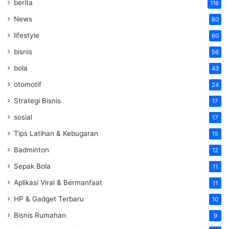
berita
116
News
80
lifestyle
60
bisnis
56
bola
43
otomotif
24
Strategi Bisnis
17
sosial
17
Tips Latihan & Kebugaran
15
Badminton
12
Sepak Bola
11
Aplikasi Viral & Bermanfaat
11
HP & Gadget Terbaru
10
Bisnis Rumahan
9