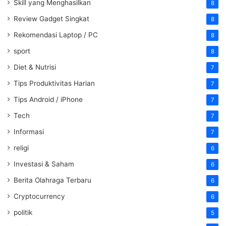
Skill yang Menghasilkan
8
Review Gadget Singkat
8
Rekomendasi Laptop / PC
8
sport
8
Diet & Nutrisi
7
Tips Produktivitas Harian
7
Tips Android / iPhone
7
Tech
7
Informasi
7
religi
6
Investasi & Saham
6
Berita Olahraga Terbaru
6
Cryptocurrency
6
politik
5