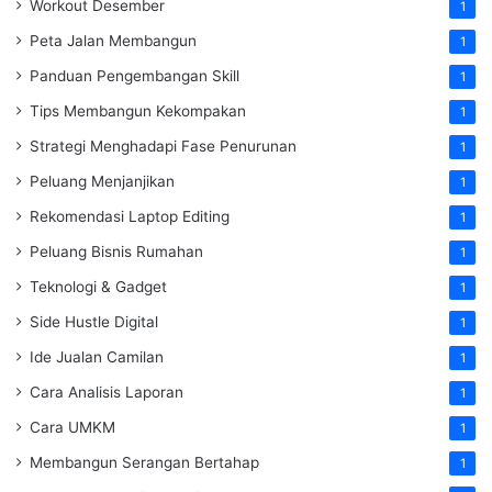
Workout Desember
1
Peta Jalan Membangun
1
Panduan Pengembangan Skill
1
Tips Membangun Kekompakan
1
Strategi Menghadapi Fase Penurunan
1
Peluang Menjanjikan
1
Rekomendasi Laptop Editing
1
Peluang Bisnis Rumahan
1
Teknologi & Gadget
1
Side Hustle Digital
1
Ide Jualan Camilan
1
Cara Analisis Laporan
1
Cara UMKM
1
Membangun Serangan Bertahap
1