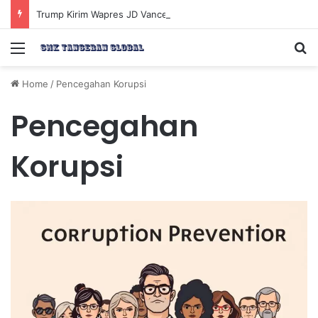
Trump Kirim Wapres JD Vance ke Pakistan untuk Perundingan Strategis dengan Iran
Menu
Se
Home
/
Pencegahan Korupsi
Pencegahan
Korupsi