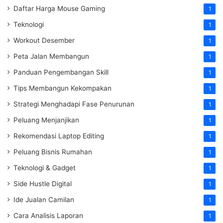
Daftar Harga Mouse Gaming
1
Teknologi
1
Workout Desember
1
Peta Jalan Membangun
1
Panduan Pengembangan Skill
1
Tips Membangun Kekompakan
1
Strategi Menghadapi Fase Penurunan
1
Peluang Menjanjikan
1
Rekomendasi Laptop Editing
1
Peluang Bisnis Rumahan
1
Teknologi & Gadget
1
Side Hustle Digital
1
Ide Jualan Camilan
1
Cara Analisis Laporan
1