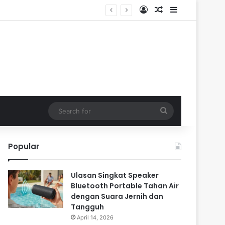
Log In
Random Article
Sidebar
Search
for
Popular
Ulasan Singkat Speaker
Bluetooth Portable Tahan Air
dengan Suara Jernih dan
Tangguh
April 14, 2026