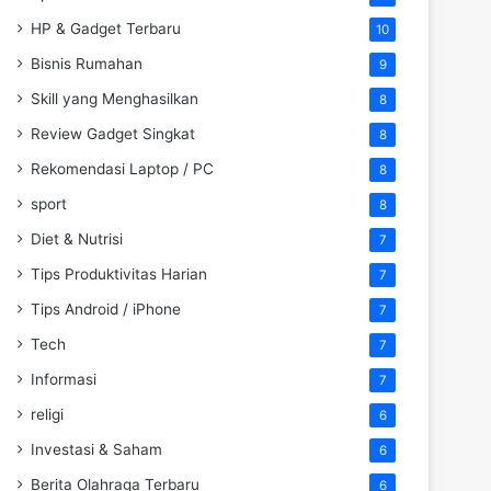
HP & Gadget Terbaru
10
Bisnis Rumahan
9
Skill yang Menghasilkan
8
Review Gadget Singkat
8
Rekomendasi Laptop / PC
8
sport
8
Diet & Nutrisi
7
Tips Produktivitas Harian
7
Tips Android / iPhone
7
Tech
7
Informasi
7
religi
6
Investasi & Saham
6
Berita Olahraga Terbaru
6