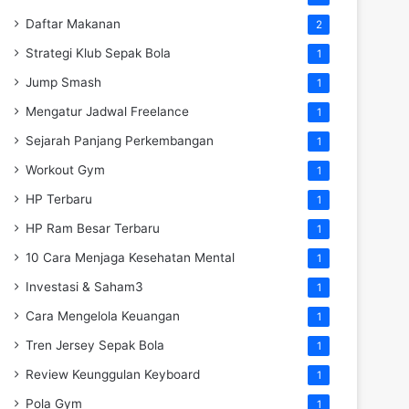
Daftar Makanan
2
Strategi Klub Sepak Bola
1
Jump Smash
1
Mengatur Jadwal Freelance
1
Sejarah Panjang Perkembangan
1
Workout Gym
1
HP Terbaru
1
HP Ram Besar Terbaru
1
10 Cara Menjaga Kesehatan Mental
1
Investasi & Saham3
1
Cara Mengelola Keuangan
1
Tren Jersey Sepak Bola
1
Review Keunggulan Keyboard
1
Pola Gym
1