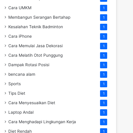
Cara UMKM
1
Membangun Serangan Bertahap
1
Kesalahan Teknik Badminton
1
Cara iPhone
1
Cara Memulai Jasa Dekorasi
1
Cara Melatih Otot Punggung
1
Dampak Rotasi Posisi
1
bencana alam
1
Sports
1
Tips Diet
1
Cara Menyesuaikan Diet
1
Laptop Andal
1
Cara Menghadapi Lingkungan Kerja
1
Diet Rendah
1