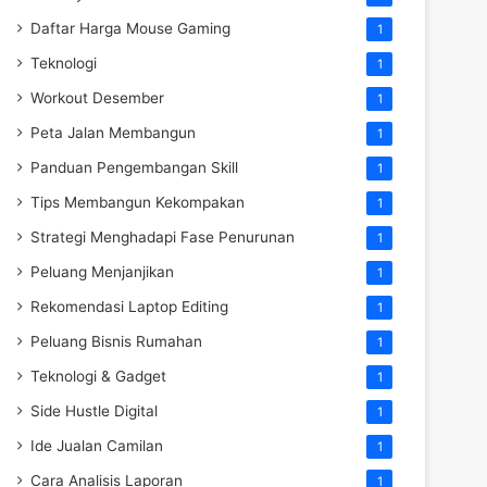
Daftar Harga Mouse Gaming
1
Teknologi
1
Workout Desember
1
Peta Jalan Membangun
1
Panduan Pengembangan Skill
1
Tips Membangun Kekompakan
1
Strategi Menghadapi Fase Penurunan
1
Peluang Menjanjikan
1
Rekomendasi Laptop Editing
1
Peluang Bisnis Rumahan
1
Teknologi & Gadget
1
Side Hustle Digital
1
Ide Jualan Camilan
1
Cara Analisis Laporan
1