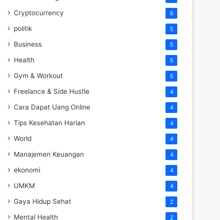
Cryptocurrency
6
politik
5
Business
5
Health
5
Gym & Workout
5
Freelance & Side Hustle
4
Cara Dapat Uang Online
4
Tips Kesehatan Harian
4
World
4
Manajemen Keuangan
4
ekonomi
4
UMKM
4
Gaya Hidup Sehat
2
Mental Health
2