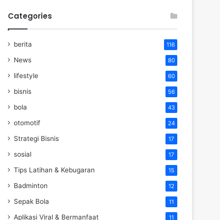
Categories
berita
116
News
80
lifestyle
60
bisnis
56
bola
43
otomotif
24
Strategi Bisnis
17
sosial
17
Tips Latihan & Kebugaran
15
Badminton
12
Sepak Bola
11
Aplikasi Viral & Bermanfaat
11