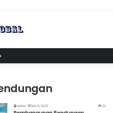
apres JD Vance ke Pakistan untuk Perundingan Strategis dengan Iran
s
endungan
admin
Mei 9, 2025
32
Pembangunan Bendungan