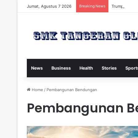
Jumat, Agustus 7 2026
Breaking News
Trump Kirim W
News
Business
Health
Stories
Sport
Home
/
Pembangunan Bendungan
Pembangunan B