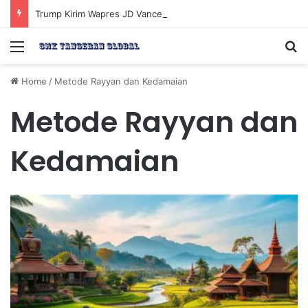
Trump Kirim Wapres JD Vance ke Pakistan untuk Perundingan Strategis dengan Iran
Menu
Se
Home
/
Metode Rayyan dan Kedamaian
Metode Rayyan dan
Kedamaian