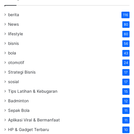
berita
116
News
80
lifestyle
60
bisnis
56
bola
43
otomotif
24
Strategi Bisnis
17
sosial
17
Tips Latihan & Kebugaran
15
Badminton
12
Sepak Bola
11
Aplikasi Viral & Bermanfaat
11
HP & Gadget Terbaru
10