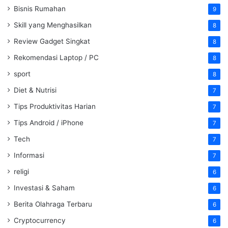
Bisnis Rumahan
9
Skill yang Menghasilkan
8
Review Gadget Singkat
8
Rekomendasi Laptop / PC
8
sport
8
Diet & Nutrisi
7
Tips Produktivitas Harian
7
Tips Android / iPhone
7
Tech
7
Informasi
7
religi
6
Investasi & Saham
6
Berita Olahraga Terbaru
6
Cryptocurrency
6