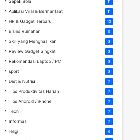
Sepak Bola
11
Aplikasi Viral & Bermanfaat
11
HP & Gadget Terbaru
10
Bisnis Rumahan
9
Skill yang Menghasilkan
8
Review Gadget Singkat
8
Rekomendasi Laptop / PC
8
sport
8
Diet & Nutrisi
7
Tips Produktivitas Harian
7
Tips Android / iPhone
7
Tech
7
Informasi
7
religi
6