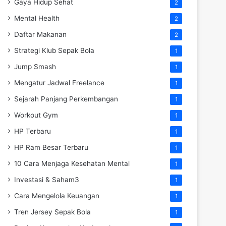
Gaya Hidup Sehat
2
Mental Health
2
Daftar Makanan
2
Strategi Klub Sepak Bola
1
Jump Smash
1
Mengatur Jadwal Freelance
1
Sejarah Panjang Perkembangan
1
Workout Gym
1
HP Terbaru
1
HP Ram Besar Terbaru
1
10 Cara Menjaga Kesehatan Mental
1
Investasi & Saham3
1
Cara Mengelola Keuangan
1
Tren Jersey Sepak Bola
1