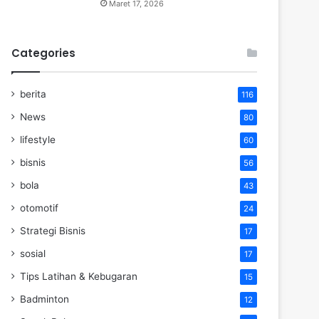
Maret 17, 2026
Categories
berita
116
News
80
lifestyle
60
bisnis
56
bola
43
otomotif
24
Strategi Bisnis
17
sosial
17
Tips Latihan & Kebugaran
15
Badminton
12