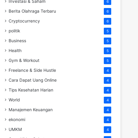
Investasi & Saham
6
Berita Olahraga Terbaru
6
Cryptocurrency
6
politik
5
Business
5
Health
5
Gym & Workout
5
Freelance & Side Hustle
4
Cara Dapat Uang Online
4
Tips Kesehatan Harian
4
World
4
Manajemen Keuangan
4
ekonomi
4
UMKM
4