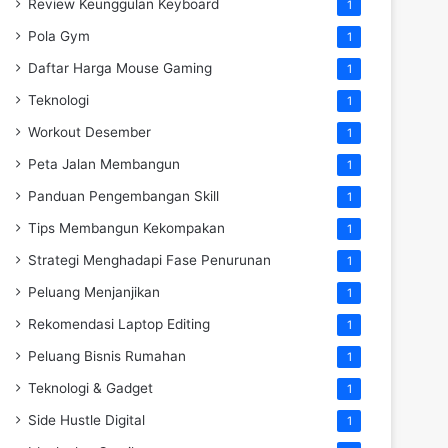
Review Keunggulan Keyboard
1
Pola Gym
1
Daftar Harga Mouse Gaming
1
Teknologi
1
Workout Desember
1
Peta Jalan Membangun
1
Panduan Pengembangan Skill
1
Tips Membangun Kekompakan
1
Strategi Menghadapi Fase Penurunan
1
Peluang Menjanjikan
1
Rekomendasi Laptop Editing
1
Peluang Bisnis Rumahan
1
Teknologi & Gadget
1
Side Hustle Digital
1