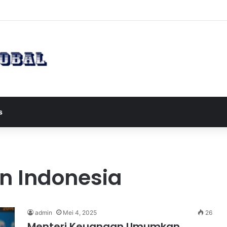
apres JD Vance ke Pakistan untuk Perundingan Strategis dengan Iran
s
n Indonesia
admin
Mei 4, 2025
26
Menteri Keuangan Umumkan