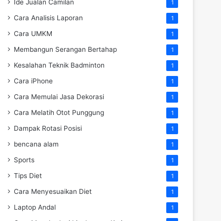
Ide Jualan Camilan
1
Cara Analisis Laporan
1
Cara UMKM
1
Membangun Serangan Bertahap
1
Kesalahan Teknik Badminton
1
Cara iPhone
1
Cara Memulai Jasa Dekorasi
1
Cara Melatih Otot Punggung
1
Dampak Rotasi Posisi
1
bencana alam
1
Sports
1
Tips Diet
1
Cara Menyesuaikan Diet
1
Laptop Andal
1