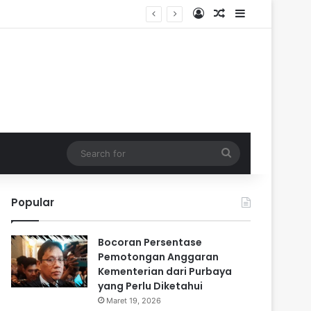
Log In
Random Article
Sidebar
Search
for
Popular
Bocoran Persentase
Pemotongan Anggaran
Kementerian dari Purbaya
yang Perlu Diketahui
Maret 19, 2026