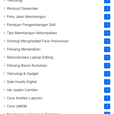
Teknologi
1
Workout Desember
1
Peta Jalan Membangun
1
Panduan Pengembangan Skill
1
Tips Membangun Kekompakan
1
Strategi Menghadapi Fase Penurunan
1
Peluang Menjanjikan
1
Rekomendasi Laptop Editing
1
Peluang Bisnis Rumahan
1
Teknologi & Gadget
1
Side Hustle Digital
1
Ide Jualan Camilan
1
Cara Analisis Laporan
1
Cara UMKM
1