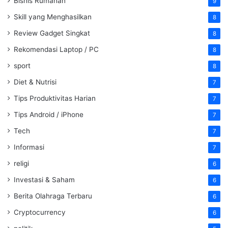
Bisnis Rumahan
9
Skill yang Menghasilkan
8
Review Gadget Singkat
8
Rekomendasi Laptop / PC
8
sport
8
Diet & Nutrisi
7
Tips Produktivitas Harian
7
Tips Android / iPhone
7
Tech
7
Informasi
7
religi
6
Investasi & Saham
6
Berita Olahraga Terbaru
6
Cryptocurrency
6