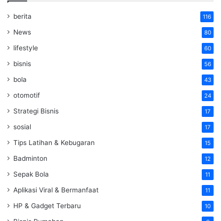
berita
116
News
80
lifestyle
60
bisnis
56
bola
43
otomotif
24
Strategi Bisnis
17
sosial
17
Tips Latihan & Kebugaran
15
Badminton
12
Sepak Bola
11
Aplikasi Viral & Bermanfaat
11
HP & Gadget Terbaru
10