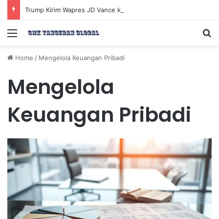
Trump Kirim Wapres JD Vance ke Pakistan untuk Perundingan Strategis dengan Iran
Menu
Se
Home
/
Mengelola Keuangan Pribadi
Mengelola
Keuangan Pribadi