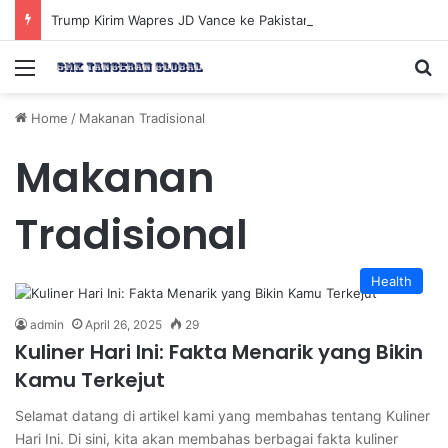
Trump Kirim Wapres JD Vance ke Pakistan untuk Perundingan Strategis dengan Iran
Menu
Se
Home
/
Makanan Tradisional
Makanan
Tradisional
Health
admin
April 26, 2025
29
Kuliner Hari Ini: Fakta Menarik yang Bikin
Kamu Terkejut
Selamat datang di artikel kami yang membahas tentang Kuliner
Hari Ini. Di sini, kita akan membahas berbagai fakta kuliner