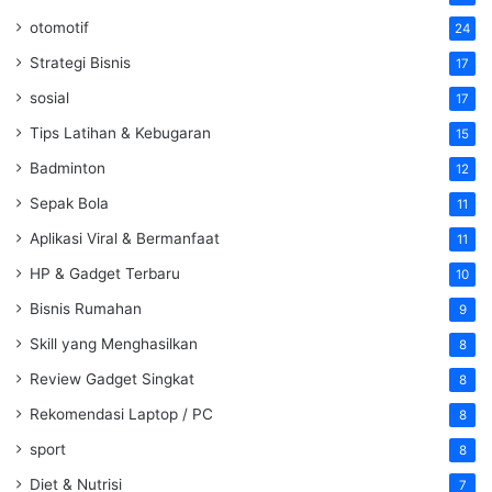
otomotif
24
Strategi Bisnis
17
sosial
17
Tips Latihan & Kebugaran
15
Badminton
12
Sepak Bola
11
Aplikasi Viral & Bermanfaat
11
HP & Gadget Terbaru
10
Bisnis Rumahan
9
Skill yang Menghasilkan
8
Review Gadget Singkat
8
Rekomendasi Laptop / PC
8
sport
8
Diet & Nutrisi
7