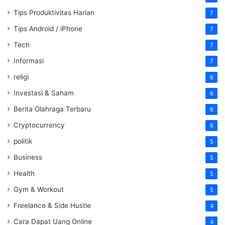
Tips Produktivitas Harian
7
Tips Android / iPhone
7
Tech
7
Informasi
7
religi
6
Investasi & Saham
6
Berita Olahraga Terbaru
6
Cryptocurrency
6
politik
5
Business
5
Health
5
Gym & Workout
5
Freelance & Side Hustle
4
Cara Dapat Uang Online
4