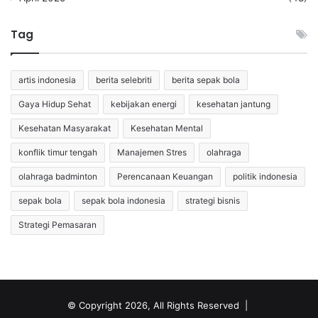
Tag
artis indonesia
berita selebriti
berita sepak bola
Gaya Hidup Sehat
kebijakan energi
kesehatan jantung
Kesehatan Masyarakat
Kesehatan Mental
konflik timur tengah
Manajemen Stres
olahraga
olahraga badminton
Perencanaan Keuangan
politik indonesia
sepak bola
sepak bola indonesia
strategi bisnis
Strategi Pemasaran
© Copyright 2026, All Rights Reserved |